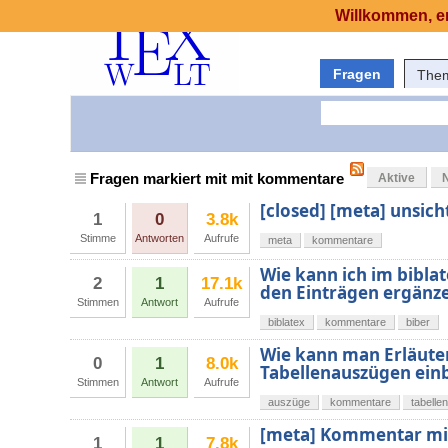
Willkommen, er
Fragen
The
Fragen markiert mit mit kommentare
Aktive
[closed] [meta] unsi
1
0
3.8k
Stimme
Antworten
Aufrufe
meta
kommentare
Wie kann ich im bibla
2
1
17.1k
den Einträgen ergänz
Stimmen
Antwort
Aufrufe
biblatex
kommentare
biber
Wie kann man Erläuter
0
1
8.0k
Tabellenauszügen ein
Stimmen
Antwort
Aufrufe
auszüge
kommentare
tabellen
[meta] Kommentar mit
1
1
7.8k