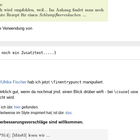
ne Verwendung von
 noch ein Zusatztext.....}
Ulrike Fischer
hab ich jetzt
manipuliert.
\finentrypunct
wirklich gut, wenn da nochmal jmd. einen Blick drüber wirft - bei
usw. 
\csuse{
ht wird.
 ich übr.
hier
gefunden.
teilweise im Style inspiriert hat, ist übr.
das
.
erbesserungsvorschläge sind willkommen.