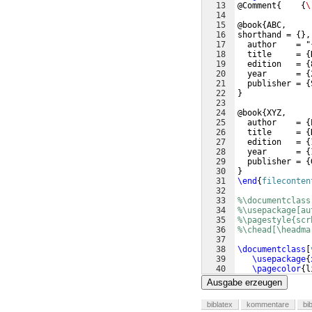
13
@Comment
{
{
\
14
15
@book
{
ABC,
16
shorthand = 
{
}
,
17
  author    = "
18
  title     = 
{
19
  edition   = 
{
20
  year      = 
{
21
  publisher = 
{
22
}
23
24
@book
{
XYZ,
25
  author    = 
{
26
  title     = 
{
27
  edition   = 
{
28
  year      = 
{
29
  publisher = 
{
30
}
31
\end
{
fileconten
32
33
%\documentclass
34
%\usepackage[au
35
%\pagestyle{scr
36
%\chead[\headma
37
38
\documentclass
[
39
\usepackage
{
40
\pagecolor
{
l
41
Ausgabe erzeugen
biblatex
kommentare
bi