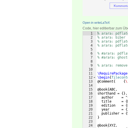
Open in writeLaTeX
Code, hier editierbar zum Üb
1
% arara: pdflat
2
% arara: biber 
3
% arara: pdflat
4
% arara: pdflat
5
6
% #arara: pdfla
7
% #arara: ghost
8
9
% arara: remove
10
11
\RequirePackage
12
\begin
{
filecont
13
@Comment
{
{
\
14
15
@book
{
ABC,
16
shorthand = 
{
}
,
17
  author    = "
18
  title     = 
{
19
  edition   = 
{
20
  year      = 
{
21
  publisher = 
{
22
}
23
24
@book
{
XYZ,