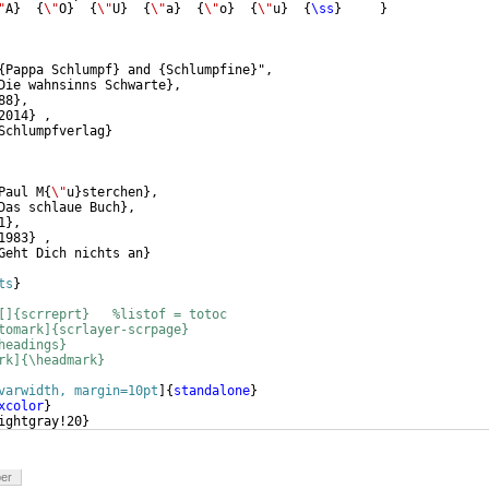
"
A
}
{
\"
O
}
{
\"
U
}
{
\"
a
}
{
\"
o
}
{
\"
u
}
{
\ss
}
}
{
Pappa Schlumpf
}
 and 
{
Schlumpfine
}
",
Die wahnsinns Schwarte
}
,  
88
}
,
2014
}
 ,
Schlumpfverlag
}
Paul M
{
\"
u
}
sterchen
}
,
Das schlaue Buch
}
,  
1
}
,
1983
}
 ,
Geht Dich nichts an
}
ts
}
[]{scrreprt}   %listof = totoc
tomark]{scrlayer-scrpage}
headings}
rk]{\headmark}
varwidth, margin=10pt
]
{
standalone
}
xcolor
}
ightgray!20
}
ber