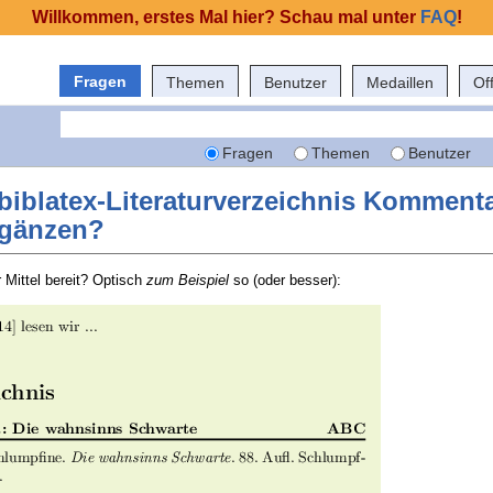
Willkommen, erstes Mal hier? Schau mal unter
FAQ
!
Fragen
Themen
Benutzer
Medaillen
Of
Fragen
Themen
Benutzer
biblatex-Literaturverzeichnis Komment
rgänzen?
 Mittel bereit? Optisch
zum Beispiel
so (oder besser):