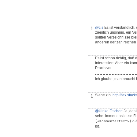
@cis
Es ist verständlich,
1
ziemlich unsinnig, ein Ve
sollten Verzeichnisse bl
anderen der zahlreichen 
Es ist schon richtig, daß
interessiert. Aber ein ko
Praxis vor.
Ich glaube, man braucht
Siehe z.b.
http://tex.st
1
@Ulrike Fischer
: Ja, das
sehe, immer das letzte 
o.ä
{<Kommentartext>}
ist.