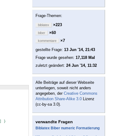
Frage-Themen:
×223
biblatex
×60
biber
×7
kommentare
gestellte Frage:
13 Jun '14, 21:43
Frage wurde gesehen:
17,118 Mal
zuletzt geändert:
24 Jun '14, 11:32
Alle Beiträge auf dieser Webseite
unterliegen, soweit nicht anders
angegeben, der
Creative Commons
Attribution Share-Alike 3.0
Lizenz
(cc-by-sa 3.0).
] }
verwandte Fragen
Biblatex Biber numeric Formatierung