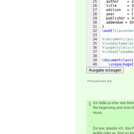
25
  author    = 
{
26
  title     = 
{
27
  edition   = 
{
28
  year      = 
{
29
  publisher = 
{
30
  addendum = 
{
H
31
}
32
\end
{
fileconten
33
34
%\documentclass
35
%\usepackage[au
36
%\pagestyle{scr
37
%\chead[\headma
38
39
\documentclass
[
40
\usepackage
{
41
\pagecolor
{
l
Ausgabe erzeugen
Permanenter link
Ich hätte ja eher das bi
1
the beginning and end of 
Hook.
Da war, glaube ich, das 
wollte oder so. Also es f