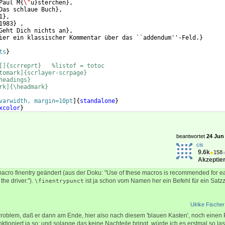
Paul M
{
\"
u
}
sterchen
}
,
Das schlaue Buch
}
,  
1
}
,
1983
}
 ,
Geht Dich nichts an
}
,
ier ein klassischer Kommentar über das ``addendum''-Feld.
}
ts
}
[]{scrreprt}   %listof = totoc
tomark]{scrlayer-scrpage}
headings}
rk]{\headmark}
varwidth, margin=10pt
]
{
standalone
}
xcolor
}
ightgray!20
}
beantwortet
24 Jun 
cis
9.6k
●
158
Akzeptier
bmacro finentry geändert (aus der Doku: "Use of these macros is recommended for e
the driver.").
ist ja schon vom Namen her ein Befehl für ein Satz
\finentrypunct
Ulrike Fischer
Problem, daß er dann am Ende, hier also nach diesem 'blauen Kasten', noch einen 
unktioniert ja so; und solange das keine Nachteile bringt, würde ich es erstmal so la