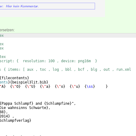
ersetzen:
ex
       
ex
ex
tex
script: {  resolution: 100 , device: png16m  }
: { items: [ aux , toc , log , bbl , bcf , blg , out , run.xml  
{
filecontents
}
ents
}
{
beispiel3lit.bib
}
"
A
}
{
\"
O
}
{
\"
U
}
{
\"
a
}
{
\"
o
}
{
\"
u
}
{
\ss
}
}
{
Pappa Schlumpf
}
 and 
{
Schlumpfine
}
",
Die wahnsinns Schwarte
}
,  
88
}
,
2014
}
 ,
Schlumpfverlag
}