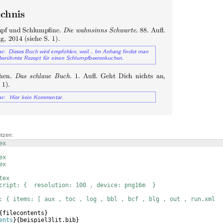
etzen:
ex
       
ex
ex
tex
cript: {  resolution: 100 , device: png16m  }
: { items: [ aux , toc , log , bbl , bcf , blg , out , run.xml  
{
filecontents
}
ents
}
{
beispiel3lit.bib
}