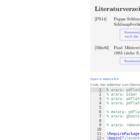
Open in writeLaTeX
Code, hier editierbar zum Übers
1
% arara: pdflat
2
% arara: biber 
3
% arara: pdflat
4
% arara: pdflat
5
6
% #arara: pdfla
7
% arara: ghosts
8
9
% arara: remove
10
11
\RequirePackage
12
\begin
{
filecont