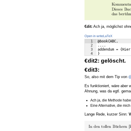
€dit:
Ach ja, möglichst oh
Open in writeLaTeX
1
@book{ABC,
2
....
3
addendum = {Hier
4
}
€dit2: gelöscht.
€dit3:
So, also mit dem Tip von
@
Es funktioniert, wäre aber 
Ahnung, was da egtl. gemac
Ach ja, die Methode habe
Eine Alternative, die mich 
Lange Rede, kurzer Sinn:
V