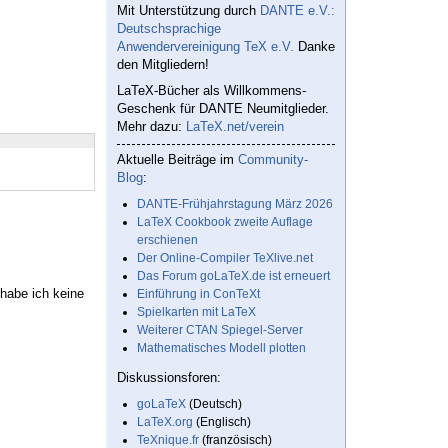
Mit Unterstützung durch
DANTE e.V.:
Deutschsprachige
Anwendervereinigung TeX e.V.
Danke
den Mitgliedern!
LaTeX-Bücher als Willkommens-
Geschenk für DANTE Neumitglieder.
Mehr dazu:
LaTeX.net/verein
Aktuelle Beiträge im
Community-
Blog
:
DANTE-Frühjahrstagung März 2026
LaTeX Cookbook zweite Auflage
erschienen
Der Online-Compiler TeXlive.net
Das Forum goLaTeX.de ist erneuert
habe ich keine
Einführung in ConTeXt
Spielkarten mit LaTeX
Weiterer CTAN Spiegel-Server
Mathematisches Modell plotten
Diskussionsforen:
goLaTeX
(Deutsch)
LaTeX.org
(Englisch)
TeXnique.fr
(französisch)