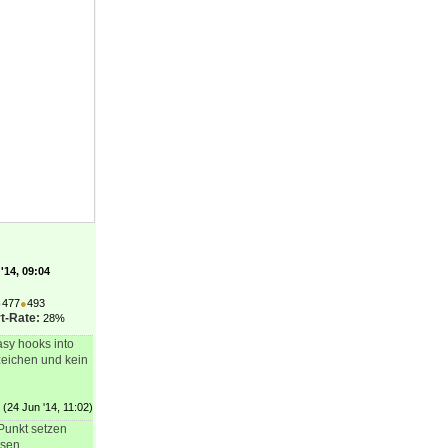
'14, 09:04
●
477
●
493
t-Rate:
28%
asy hooks into
zeichen und kein
(24 Jun '14, 11:02)
Punkt setzen
ssen.