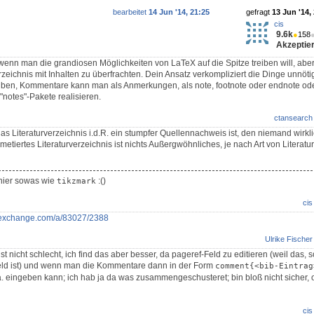
bearbeitet
14 Jun '14, 21:25
gefragt
13 Jun '14,
cis
9.6k
●
158
Akzeptier
 wenn man die grandiosen Möglichkeiten von LaTeX auf die Spitze treiben will, aber
rzeichnis mit Inhalten zu überfrachten. Dein Ansatz verkompliziert die Dinge unnöti
eiben, Kommentare kann man als Anmerkungen, als note, footnote oder endnote od
"notes"-Pakete realisieren.
ctansearch
 das Literaturverzeichnis i.d.R. ein stumpfer Quellennachweis ist, den niemand wirkli
mmetiertes Literaturverzeichnis ist nichts Außergwöhnliches, je nach Art von Literatu
 hier sowas wie
:()
tikzmark
cis
ackexchange.com/a/83027/2388
Ulrike Fischer
 ist nicht schlecht, ich find das aber besser, da pageref-Feld zu editieren (weil das, 
Feld ist) und wenn man die Kommentare dann in der Form
comment{<bib-Eintrag
. eingeben kann; ich hab ja da was zusammengeschusteret; bin bloß nicht sicher, o
cis