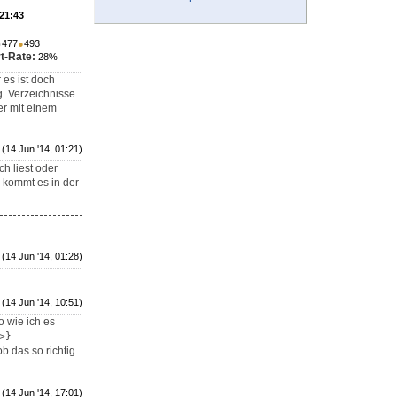
 21:43
●
477
●
493
t-Rate:
28%
 es ist doch
g. Verzeichnisse
er mit einem
(14 Jun '14, 01:21)
ch liest oder
r kommt es in der
(14 Jun '14, 01:28)
(14 Jun '14, 10:51)
so wie ich es
>}
b das so richtig
(14 Jun '14, 17:01)