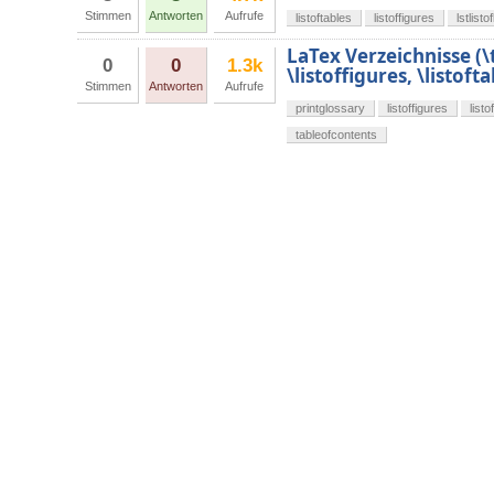
Stimmen
Antworten
Aufrufe
listoftables
listoffigures
lstlisto
LaTex Verzeichnisse (\
0
0
1.3k
\listoffigures, \listofta
Stimmen
Antworten
Aufrufe
printglossary
listoffigures
listo
tableofcontents