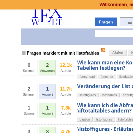
Willkommen, er
Fragen
The
Fragen markiert mit mit listoftables
Aktive
Wie kann man eine Kopf
0
2
12.1k
Tabellen festlegen?
Stimmen
Antworten
Aufrufe
fancyhead
fancyhdr
listoftabl
Veränderung der List o
2
1
11.7k
Stimmen
Antwort
Aufrufe
listoffigures
listoftables
schrif
Wie kann ich die Abfra
1
1
7.8k
\iftotaltables ändern?
Stimme
Antwort
Aufrufe
caption
listoffigures
listoftable
\listoffigures - Erläu
3
3
4.7k