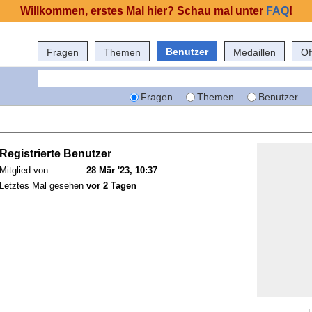
Willkommen, erstes Mal hier? Schau mal unter
FAQ
!
Benutzer
Fragen
Themen
Medaillen
Of
Fragen
Themen
Benutzer
Registrierte Benutzer
Mitglied von
28 Mär '23, 10:37
Letztes Mal gesehen
vor 2 Tagen