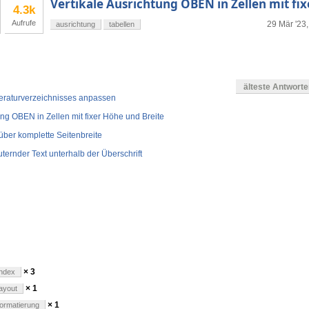
Vertikale Ausrichtung OBEN in Zellen mit fi
4.3k
Aufrufe
29 Mär '23,
ausrichtung
tabellen
älteste Antwort
iteraturverzeichnisses anpassen
ung OBEN in Zellen mit fixer Höhe und Breite
über komplette Seitenbreite
läuternder Text unterhalb der Überschrift
en
× 3
index
× 1
layout
× 1
formatierung