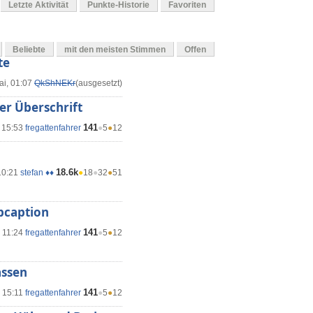
Letzte Aktivität
Punkte-Historie
Favoriten
Beliebte
mit den meisten Stimmen
Offen
te
ai, 01:07
QkShNEKr
(ausgesetzt)
der Überschrift
141
, 15:53
fregattenfahrer
●
5
●
12
18.6k
10:21
stefan ♦♦
●
18
●
32
●
51
ubcaption
141
, 11:24
fregattenfahrer
●
5
●
12
assen
141
, 15:11
fregattenfahrer
●
5
●
12