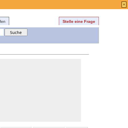
Anmelden
über
FAQ
×
fen
Stelle eine Frage