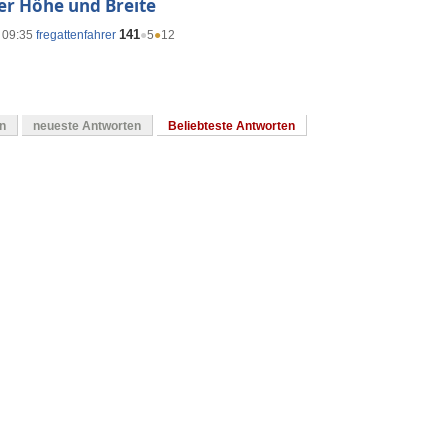
xer Höhe und Breite
141
 09:35
fregattenfahrer
●
5
●
12
en
neueste Antworten
Beliebteste Antworten