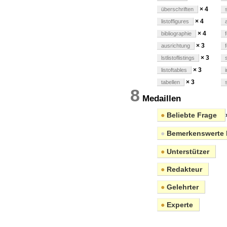
× 4
überschriften
× 4
listoffigures
× 4
bibliographie
× 3
ausrichtung
× 3
lstlistoflistings
× 3
listoftables
× 3
tabellen
8
Medaillen
●
Beliebte Frage
●
Bemerkenswerte 
●
Unterstützer
●
Redakteur
●
Gelehrter
●
Experte