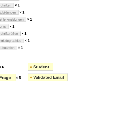
× 1
schriften
× 1
abbildungen
× 1
fehler-meldungen
× 1
fonts
× 1
schriftgrößen
× 1
includegraphics
× 1
subcaption
●
Student
× 6
●
Validated Email
Frage
× 5