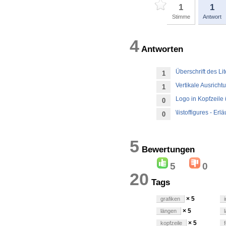
1
1
Stimme
Antwort
4
Antworten
Überschrift des L
1
Vertikale Ausricht
1
Logo in Kopfzeile 
0
\listoffigures - Er
0
5
Bewertung
5
0
20
Tags
× 5
grafiken
× 5
längen
× 5
kopfzeile