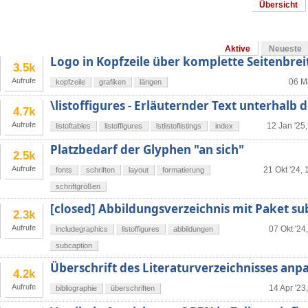
Übersicht
Aktive
Neueste
Logo in Kopfzeile über komplette Seitenbrei
3.5k
Aufrufe
06 M
kopfzeile
grafiken
längen
\listoffigures - Erläuternder Text unterhalb 
4.7k
Aufrufe
12 Jan '25
listoftables
listoffigures
lstlistoflistings
index
Platzbedarf der Glyphen "an sich"
2.5k
Aufrufe
21 Okt '24, 
fonts
schriften
layout
formatierung
schriftgrößen
[closed] Abbildungsverzeichnis mit Paket s
2.3k
Aufrufe
07 Okt '24
includegraphics
listoffigures
abbildungen
subcaption
Überschrift des Literaturverzeichnisses anp
4.2k
Aufrufe
14 Apr '23
bibliographie
überschriften