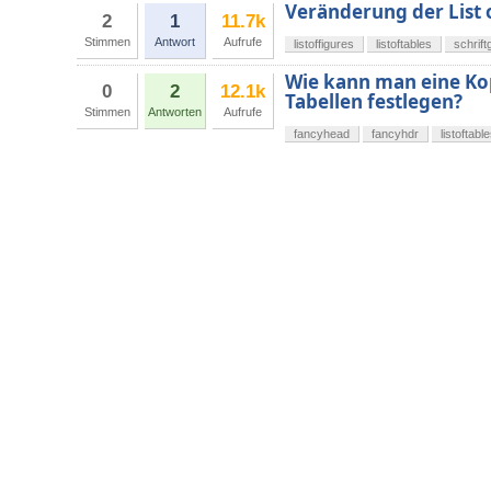
Veränderung der List o
2
1
11.7k
Stimmen
Antwort
Aufrufe
listoffigures
listoftables
schrif
Wie kann man eine Kopf
0
2
12.1k
Tabellen festlegen?
Stimmen
Antworten
Aufrufe
fancyhead
fancyhdr
listoftabl