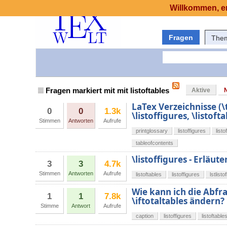
Willkommen, er
Fragen
The
Fragen markiert mit mit listoftables
Aktive
LaTex Verzeichnisse (\
0
0
1.3k
\listoffigures, \listofta
Stimmen
Antworten
Aufrufe
printglossary
listoffigures
listo
tableofcontents
\listoffigures - Erläu
3
3
4.7k
Stimmen
Antworten
Aufrufe
listoftables
listoffigures
lstlisto
Wie kann ich die Abfra
1
1
7.8k
\iftotaltables ändern?
Stimme
Antwort
Aufrufe
caption
listoffigures
listoftable