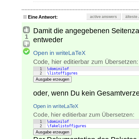
Eine Antwort:
active answers
älteste
Damit die angegebenen Seitenzah
1
entweder
Open in writeLaTeX
Code, hier editierbar zum Übersetzen:
1
\dominilof
2
\listoffigures
Ausgabe erzeugen
oder, wenn Du kein Gesamtverze
Open in writeLaTeX
Code, hier editierbar zum Übersetzen:
1
\dominilof
2
\fakelistoffigures
Ausgabe erzeugen