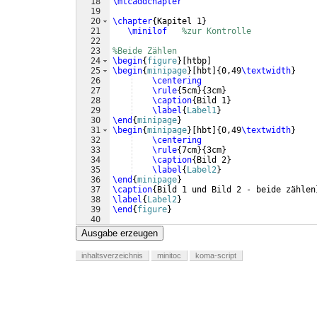
18
\mtcaddchapter
19
20
\chapter
{
Kapitel 1
}
21
\minilof
%zur Kontrolle
22
23
%Beide Zählen
24
\begin
{
figure
}
[
htbp
]
25
\begin
{
minipage
}
[
hbt
]
{
0,49
\textwidth
}
26
\centering
27
\rule
{
5cm
}
{
3cm
}
28
\caption
{
Bild 1
}
29
\label
{
Label1
}
30
\end
{
minipage
}
31
\begin
{
minipage
}
[
hbt
]
{
0,49
\textwidth
}
32
\centering
33
\rule
{
7cm
}
{
3cm
}
34
\caption
{
Bild 2
}
35
\label
{
Label2
}
36
\end
{
minipage
}
37
\caption
{
Bild 1 und Bild 2 - beide zählen
38
\label
{
Label2
}
39
\end
{
figure
}
40
41
%Nur einmal zählen - mit dem subcaption P
Ausgabe erzeugen
inhaltsverzeichnis
minitoc
koma-script