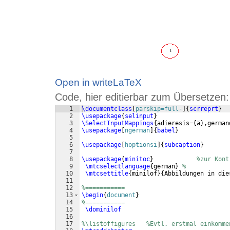
Open in writeLaTeX
Code, hier editierbar zum Übersetzen:
1
\documentclass
[
parskip=full-
]
{
scrreprt
}
2
\usepackage
{
selinput
}
3
\SelectInputMappings
{
adieresis=
{
ä
}
,german
4
\usepackage
[
ngerman
]
{
babel
}
5
6
\usepackage
[
hoptionsi
]
{
subcaption
}
7
8
\usepackage
{
minitoc
}
%zur Kont
9
\mtcselectlanguage
{
german
}
%
10
\mtcsettitle
{
minilof
}
{
Abbildungen in die
11
12
%===========
13
\begin
{
document
}
14
%===========
15
\dominilof
16
17
%\listoffigures   %Evtl. erstmal einkomme