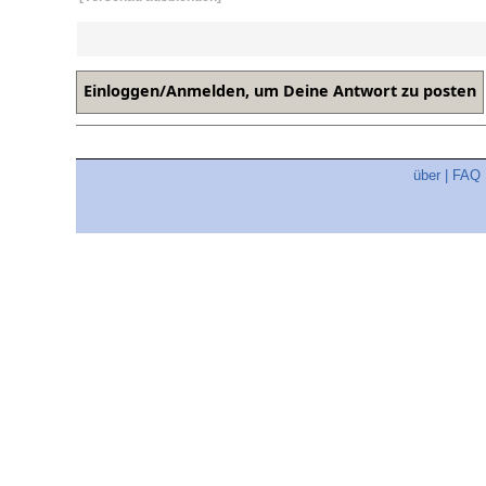
über
|
FAQ