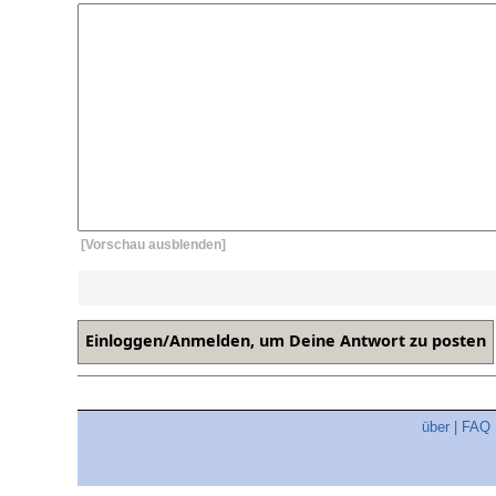
[Vorschau ausblenden]
über
|
FAQ