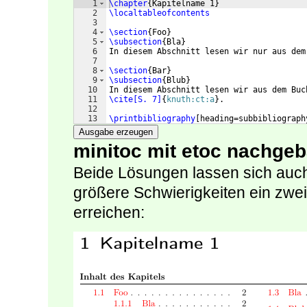
1
\chapter
{
Kapitelname 1
}
2
\localtableofcontents
3
4
\section
{
Foo
}
5
\subsection
{
Bla
}
6
In diesem Abschnitt lesen wir nur aus dem
7
8
\section
{
Bar
}
9
\subsection
{
Blub
}
10
In diesem Abschnitt lesen wir aus dem Buc
11
\cite[S. 7]
{
knuth:ct:a
}
.
12
13
\printbibliography
[
heading=subbibliograph
Ausgabe erzeugen
minitoc mit etoc nachgeb
Beide Lösungen lassen sich auc
größere Schwierigkeiten ein zwei
erreichen: