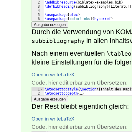
2
\addbibresource
{
biblatex-examples.bib
}
3
\defbibheading
{
subbibliography
}
[
Literatur
]
4
5
\usepackage
{
etoc
}
6
\usepackage
[
colorlinks
]
{
hyperref
}
Ausgabe erzeugen
Durch die Verwendung von KOM
in allen Inhalt
subbibliography
Nach einem eventuellen
\tableo
kleine Einstellungen für die folg
Open in writeLaTeX
Code, hier editierbar zum Übersetzen:
1
\etocsettocstyle
{
\section
*
{
Inhalt des Kapi
2
\etocsettocdepth
{
1
}
Ausgabe erzeugen
Der Rest bleibt eigentlich gleich:
Open in writeLaTeX
Code, hier editierbar zum Übersetzen: