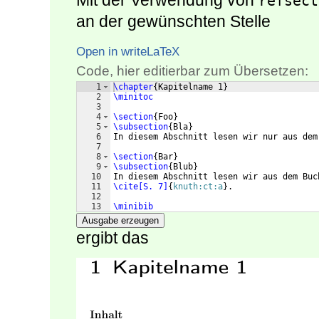
Mit der Verwendung von
refsect
an der gewünschten Stelle
Open in writeLaTeX
Code, hier editierbar zum Übersetzen:
1
\chapter
{
Kapitelname 1
}
2
\minitoc
3
4
\section
{
Foo
}
5
\subsection
{
Bla
}
6
In diesem Abschnitt lesen wir nur aus dem
7
8
\section
{
Bar
}
9
\subsection
{
Blub
}
10
In diesem Abschnitt lesen wir aus dem Buc
11
\cite[S. 7]
{
knuth:ct:a
}
.
12
13
\minibib
Ausgabe erzeugen
ergibt das