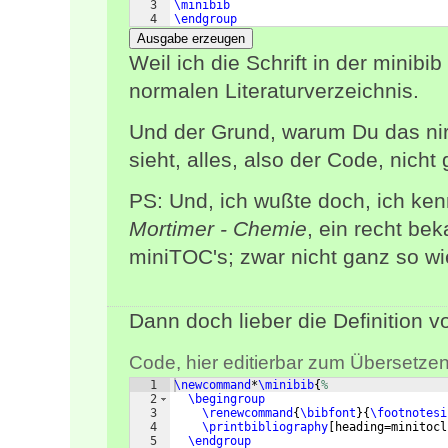
3
\minibib
4
\endgroup
Ausgabe erzeugen
Weil ich die Schrift in der minib
normalen Literaturverzeichnis.
Und der Grund, warum Du das nirg
sieht, alles, also der Code, nicht g
PS: Und, ich wußte doch, ich ken
Mortimer - Chemie
, ein recht b
miniTOC's; zwar nicht ganz so wie 
Dann doch lieber die Definition 
Code, hier editierbar zum Übersetzen
1
\newcommand
*
\minibib
{
%
2
\begingroup
3
\renewcommand
{
\bibfont
}
{
\footnotesi
4
\printbibliography
[
heading=minitocl
5
\endgroup