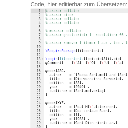
Code, hier editierbar zum Übersetzen:
1
% arara: pdflatex
2
% arara: biber
3
% arara: pdflatex
4
% arara: pdflatex
5
6
% #arara: pdflatex
7
% arara: ghostscript: {  resolution: 66 ,
8
9
% arara: remove: { items: [ aux , toc , l
10
11
\RequirePackage
{
filecontents
}
12
13
\begin
{
filecontents
}
{
beispiel3lit.bib
}
14
@Comment
{
{
\"
A
}
{
\"
O
}
{
\"
U
}
{
\"
a
}
15
16
@book
{
ABC,
17
  author    = "
{
Pappa Schlumpf
}
 and 
{
Schl
18
  title     = 
{
Die wahnsinns Schwarte
}
,  
19
  edition   = 
{
88
}
,
20
  year      = 
{
2049
}
 ,
21
  publisher = 
{
Schlumpfverlag
}
22
}
23
24
@book
{
XYZ,
25
  author    = 
{
Paul M
{
\"
u
}
sterchen
}
,
26
  title     = 
{
Das schlaue Buch
}
,  
27
  edition   = 
{
1
}
,
28
  year      = 
{
1983
}
 ,
29
  publisher = 
{
Geht Dich nichts an.
}
30
}