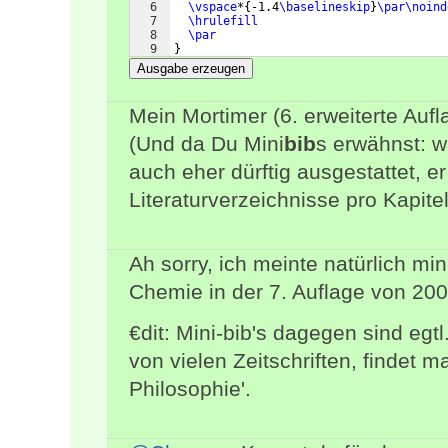
6
\vspace
*
{
-1.4
\baselineskip
}
\par\noind
7
\hrulefill
8
\par
9
}
Ausgabe erzeugen
Mein Mortimer (6. erweiterte Aufl
(Und da Du Mini
bib
s erwähnst: w
auch eher dürftig ausgestattet, e
Literaturverzeichnisse pro Kapitel.
Ah sorry, ich meinte natürlich min
Chemie in der 7. Auflage von 200
€dit: Mini-bib's dagegen sind eg
von vielen Zeitschriften, findet m
Philosophie'.