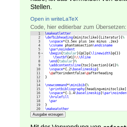
Stellen.
Open in writeLaTeX
Code, hier editierbar zum Übersetzen:
1
\makeatletter
2
\defbibheading
{
minitoclike
}
[
Literatur
]
{
%
3
\vspace
*
{
3.5ex plus 1ex minus .2ex
}
4
\csname
 phantomsection
\endcsname
5
\par\noindent
6
\begin
{
tabular
}
{
@
{
}
p
{
\linewidth
}
@
{
}}
7
\textbf
{
#1
}
\\
\hline
8
\end
{
tabular
}
%
9
\addcontentsline
{
toc
}
{
section
}
{
#1
}
%
10
\vspace
*
{
.2
\baselineskip
}
11
\@
afterindentfalse
\@
afterheading
12
}
13
14
\newcommand
*
\minibib
{
%
15
\printbibliography
[
heading=minitoclike
]
16
\vspace
*
{
-1.4
\baselineskip
}
\par\noinden
17
\hrulefill
18
\par
19
}
20
\makeatother
Ausgabe erzeugen