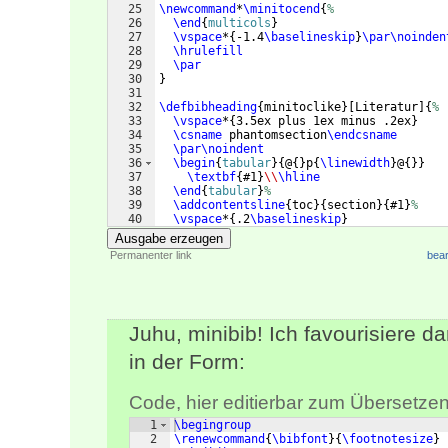
25
\newcommand
*
\minitocend
{
%
26
\end
{
multicols
}
27
\vspace
*
{
-1.4
\baselineskip
}
\par\noinden
28
\hrulefill
29
\par
30
}
31
32
\defbibheading
{
minitoclike
}
[
Literatur
]
{
%
33
\vspace
*
{
3.5ex plus 1ex minus .2ex
}
34
\csname
 phantomsection
\endcsname
35
\par\noindent
36
\begin
{
tabular
}
{
@
{
}
p
{
\linewidth
}
@
{
}}
37
\textbf
{
#1
}
\\
\hline
38
\end
{
tabular
}
%
39
\addcontentsline
{
toc
}
{
section
}
{
#1
}
%
40
\vspace
*
{
.2
\baselineskip
}
41
\@
afterindentfalse
\@
afterheading
Ausgabe erzeugen
Permanenter link
bear
Juhu, minibib! Ich favourisiere d
in der Form:
Code, hier editierbar zum Übersetzen
1
\begingroup
2
\renewcommand
{
\bibfont
}
{
\footnotesize
}