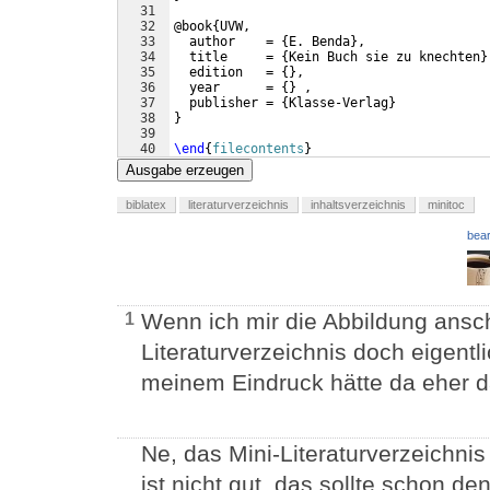
31
32
@book
{
UVW,
33
  author    = 
{
E. Benda
}
,
34
  title     = 
{
Kein Buch sie zu knechten
}
35
  edition   = 
{
}
,
36
  year      = 
{
}
 ,
37
  publisher = 
{
Klasse-Verlag
}
38
}
39
40
\end
{
filecontents
}
41
Ausgabe erzeugen
biblatex
literaturverzeichnis
inhaltsverzeichnis
minitoc
bear
Wenn ich mir die Abbildung ansc
1
Literaturverzeichnis doch eigen
meinem Eindruck hätte da eher 
Ne, das Mini-Literaturverzeichnis
ist nicht gut, das sollte schon d