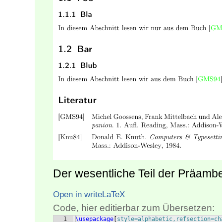
Der wesentliche Teil der Präambe
Open in writeLaTeX
Code, hier editierbar zum Übersetzen:
1
\usepackage
[
style=alphabetic,refsection=ch