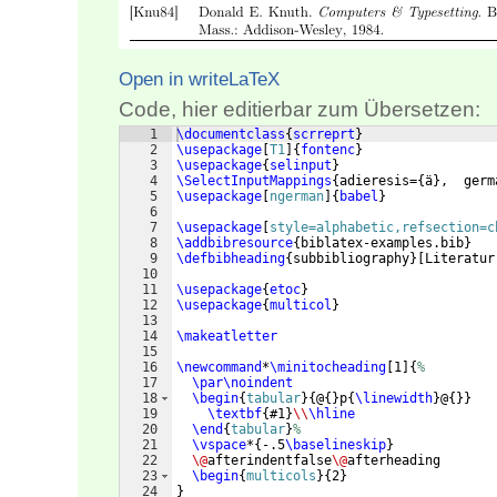
Open in writeLaTeX
Code, hier editierbar zum Übersetzen:
1
\documentclass
{
scrreprt
}
2
\usepackage
[
T1
]
{
fontenc
}
3
\usepackage
{
selinput
}
4
\SelectInputMappings
{
adieresis=
{
ä
}
,  germ
5
\usepackage
[
ngerman
]
{
babel
}
6
7
\usepackage
[
style=alphabetic,refsection=c
8
\addbibresource
{
biblatex-examples.bib
}
9
\defbibheading
{
subbibliography
}
[
Literatur
10
11
\usepackage
{
etoc
}
12
\usepackage
{
multicol
}
13
14
\makeatletter
15
16
\newcommand
*
\minitocheading
[
1
]
{
%
17
\par\noindent
18
\begin
{
tabular
}
{
@
{
}
p
{
\linewidth
}
@
{
}}
19
\textbf
{
#1
}
\\
\hline
20
\end
{
tabular
}
%
21
\vspace
*
{
-.5
\baselineskip
}
22
\@
afterindentfalse
\@
afterheading
23
\begin
{
multicols
}
{
2
}
24
}