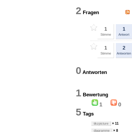
2
Fragen
1
1
Stimme
Antwort
1
2
Stimme
Antworten
0
Antworten
1
Bewertun
1
0
5
Tags
× 11
tikzpicture
× 8
diagramme