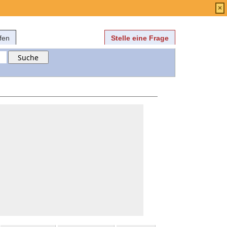
Anmelden
über
FAQ
×
fen
Stelle eine Frage