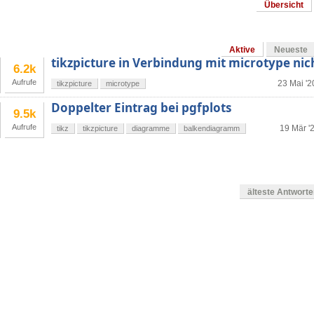
Übersicht
Aktive
Neueste
tikzpicture in Verbindung mit microtype nic
6.2k
Aufrufe
23 Mai '2
tikzpicture
microtype
Doppelter Eintrag bei pgfplots
9.5k
Aufrufe
19 Mär '
tikz
tikzpicture
diagramme
balkendiagramm
älteste Antwort
g