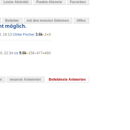
Letzte Aktivität
Punkte-Historie
Favoriten
Beliebte
mit den meisten Stimmen
Offen
ht möglich.
3.6k
0, 16:13
Ulrike Fischer
●
2
●
3
9.6k
20, 22:34
cis
●
158
●
477
●
493
en
neueste Antworten
Beliebteste Antworten