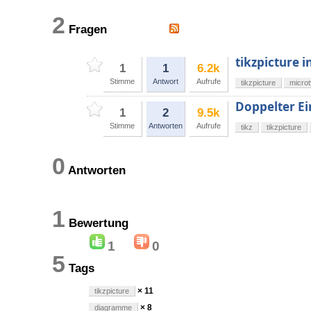
2
Fragen
tikzpicture 
1
1
6.2k
Stimme
Antwort
Aufrufe
tikzpicture
micro
Doppelter Ei
1
2
9.5k
Stimme
Antworten
Aufrufe
tikz
tikzpicture
0
Antworten
1
Bewertung
1
0
5
Tags
× 11
tikzpicture
× 8
diagramme