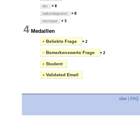
× 8
tikz
× 8
balkendiagramm
× 3
microtype
4
Medaillen
●
Beliebte Frage
× 2
●
Bemerkenswerte Frage
× 2
●
Student
●
Validated Email
über
|
FAQ