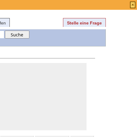
Anmelden
über
FAQ
×
fen
Stelle eine Frage