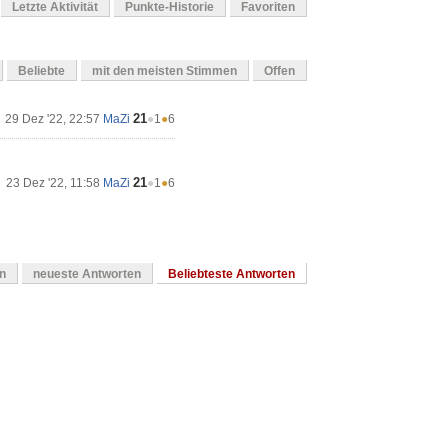
Letzte Aktivität
Punkte-Historie
Favoriten
Beliebte
mit den meisten Stimmen
Offen
21
29 Dez '22, 22:57
MaZi
●
1
●
6
21
23 Dez '22, 11:58
MaZi
●
1
●
6
en
neueste Antworten
Beliebteste Antworten