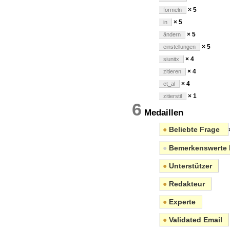
× 5
formeln
× 5
in
× 5
ändern
× 5
einstellungen
× 4
siunitx
× 4
zitieren
× 4
et_al
× 1
zitierstil
6
Medaillen
●
Beliebte Frage
●
Bemerkenswerte 
●
Unterstützer
●
Redakteur
●
Experte
●
Validated Email