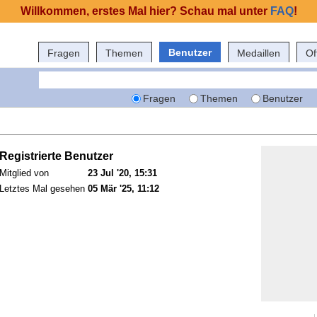
Willkommen, erstes Mal hier? Schau mal unter
FAQ
!
Benutzer
Fragen
Themen
Medaillen
Of
Fragen
Themen
Benutzer
Registrierte Benutzer
Mitglied von
23 Jul '20, 15:31
Letztes Mal gesehen
05 Mär '25, 11:12