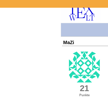
MaZi
21
Punkte