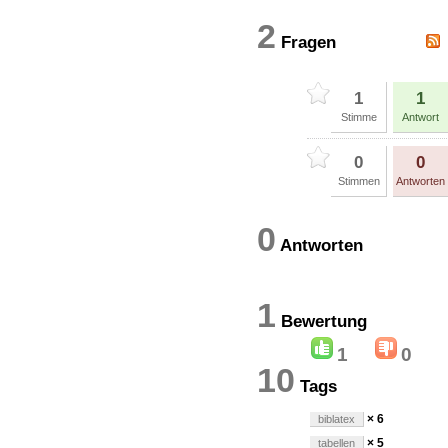
2
Fragen
1
1
Stimme
Antwort
0
0
Stimmen
Antworten
0
Antworten
1
Bewertun
1
0
10
Tags
× 6
biblatex
× 5
tabellen