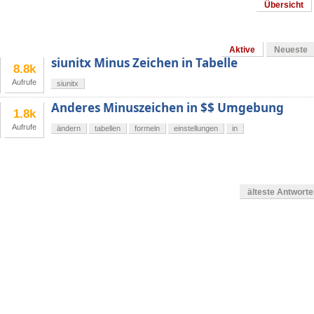
Übersicht
Aktive
Neueste
siunitx Minus Zeichen in Tabelle
8.8k
Aufrufe
siunitx
Anderes Minuszeichen in $$ Umgebung
1.8k
Aufrufe
ändern
tabellen
formeln
einstellungen
in
älteste Antwort
g