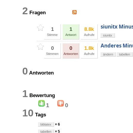
2
Fragen
siunitx Minus
1
1
8.8k
Stimme
Antwort
Aufrufe
siunitx
Anderes Min
0
0
1.8k
Stimmen
Antworten
Aufrufe
ändern
tabellen
0
Antworten
1
Bewertung
1
0
10
Tags
× 6
biblatex
× 5
tabellen