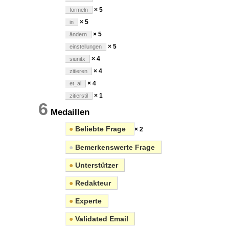
× 5
formeln
× 5
in
× 5
ändern
× 5
einstellungen
× 4
siunitx
× 4
zitieren
× 4
et_al
× 1
zitierstil
6
Medaillen
●
Beliebte Frage
× 2
●
Bemerkenswerte Frage
●
Unterstützer
●
Redakteur
●
Experte
●
Validated Email