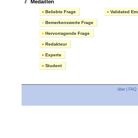
Medaillen
●
Beliebte Frage
●
Validated Ema
●
Bemerkenswerte Frage
●
Hervorragende Frage
●
Redakteur
●
Experte
●
Student
über
|
FAQ