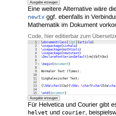
Ausgabe erzeugen
Eine weitere Alternative wäre 
ggf. ebenfalls in Verbind
newtx
Mathematik im Dokument vorko
Code, hier editierbar zum Übersetz
1
\documentclass
[
12pt
]
{
article
}
2
\usepackage
{
sinhala
}
3
\usepackage
{
mathtools
}
4
\usepackage
{
newtxtext
}
5
\DeclareFontSeriesDefault
[
rm
]
{
bf
}
{
bx
}
6
7
\begin
{
document
}
8
9
Normaler Text 
(
Times
)
.
10
11
Singhalesischer Text:
12
13
{
\SHa\char
213a
}
{
\SHa
\-
\char
5
\char
253a
\cha
14
15
\end
{
document
}
Ausgabe erzeugen
Für Helvetica und Courier gibt e
und
, beispiels
helvet
courier