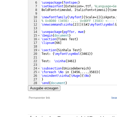
6
\usepackage
{
fontspec
}
7
\setmainfont
[
Extension=.ttf, 
%Language=Ge
8
BoldFont=timesbd, ItalicFont=timesi
]
{
time
9
10
\newfontfamily
{
\myfont
}
[
Scale=1
]
{
iskpota.
11
% U+0D80 (3456) .... U+0DFF (3583) <---- 
12
\newcommand\sinha
[
2
]
[
]
{{
#1
\myfont\symbol
{
13
14
\usepackage
{
pgffor, mwe
}
15
\begin
{
document
}
16
\section
{
Times Test
}
17
\lipsum
[
66
]
18
19
\section
{
Sinhala Test
}
20
Test: 
{
\myfont\symbol
{
3461
}}
21
22
Test:  
\sinha
{
3461
}
23
24
\subsection
{
Unicodebereich
}
25
\foreach
\No
 in 
{
3456,...,3583
}
{
26
\noindent\sinha
[
\Huge
]
{
\No
}
27
}
28
\end
{
document
}
Ausgabe erzeugen
Permanenter link
bear