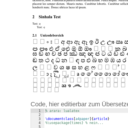
Code, hier editierbar zum Übersetz
1
% arara: lualatex
2
3
\documentclass
[
a4paper
]
{
article
}
4
%\usepackage{times} % nein...
5