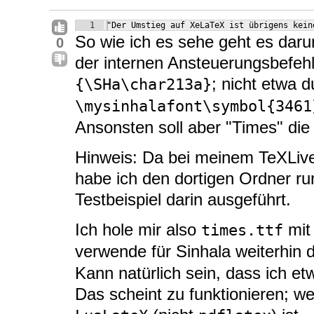
1
"Der Umstieg auf XeLaTeX ist übrigens kein
So wie ich es sehe geht es darum
0
der internen Ansteuerungsbefehl
; nicht etwa 
{\SHa\char213a}
\mysinhalafont\symbol{3461
Ansonsten soll aber "Times" die 
Hinweis: Da bei meinem TeXLiv
habe ich den dortigen Ordner ru
Testbeispiel darin ausgeführt.
Ich hole mir also
mit
times.ttf
verwende für Sinhala weiterhin
Kann natürlich sein, dass ich e
Das scheint zu funktionieren; w