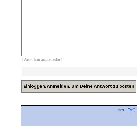
[Vorschau ausblenden]
über
|
FAQ