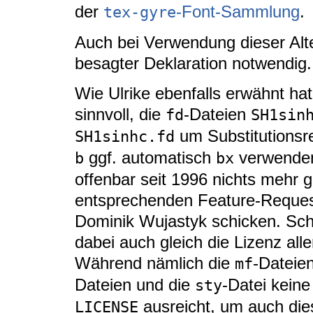
der
-Font-Sammlung
.
tex-gyre
Auch bei Verwendung dieser Alt
besagter Deklaration notwendig.
Wie Ulrike ebenfalls erwähnt h
sinnvoll, die
-Dateien
fd
SH1sin
um Substitutionsre
SH1sinhc.fd
ggf. automatisch
verwenden
b
bx
offenbar seit 1996 nichts mehr g
entsprechenden Feature-Reque
Dominik Wujastyk schicken. Sch
dabei auch gleich die Lizenz alle
Während nämlich die
-Dateien
mf
Dateien und die
-Datei kein
sty
ausreicht, um auch dies
LICENSE