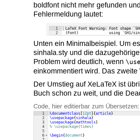
boldfont nicht mehr gefunden und
Fehlermeldung lautet:
1
 LaTeX Font Warning: Font shape `SH
2
 (Font)              using `SH1/sin
Unten ein Minimalbeispiel. Um e
sinhala.sty und die dazugehörigen
Problem wird deutlich, wenn
\us
einkommentiert wird. Das zweite Wo
Der Umstieg auf XeLaTeX ist übri
Buch schon zu weit, und die Dead
Code, hier editierbar zum Übersetzen:
1
\documentclass
[
12pt
]
{
article
}
2
\usepackage
{
sinhala
}
3
\usepackage
{
mathtools
}
4
% \usepackage{times}
5
6
\begin
{
document
}
7