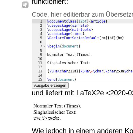
funktioniert:
Code, hier editierbar zum Übersetz
1
\documentclass
[
12pt
]
{
article
}
2
\usepackage
{
sinhala
}
3
\usepackage
{
mathtools
}
4
\usepackage
{
times
}
5
\DeclareFontSeriesDefault
[
rm
]
{
bf
}
{
bx
}
6
7
\begin
{
document
}
8
9
Normaler Text 
(
Times
)
.
10
11
Singhalesischer Text:
12
13
{
\SHa\char
213a
}
{
\SHa
\-
\char
5
\char
253a
\cha
14
15
\end
{
document
}
Ausgabe erzeugen
und liefert mit LaTeX2e <2020-0
Wie jedoch in einem anderen Ko