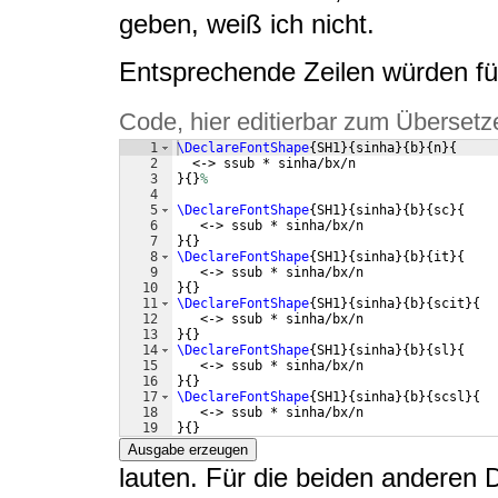
geben, weiß ich nicht.
Entsprechende Zeilen würden f
Code, hier editierbar zum Übersetz
1
\DeclareFontShape
{
SH1
}
{
sinha
}
{
b
}
{
n
}
{
2
  <-> ssub * sinha/bx/n
3
}
{
}
%
4
5
\DeclareFontShape
{
SH1
}
{
sinha
}
{
b
}
{
sc
}
{
6
   <-> ssub * sinha/bx/n
7
}
{
}
8
\DeclareFontShape
{
SH1
}
{
sinha
}
{
b
}
{
it
}
{
9
   <-> ssub * sinha/bx/n
10
}
{
}
11
\DeclareFontShape
{
SH1
}
{
sinha
}
{
b
}
{
scit
}
{
12
   <-> ssub * sinha/bx/n
13
}
{
}
14
\DeclareFontShape
{
SH1
}
{
sinha
}
{
b
}
{
sl
}
{
15
   <-> ssub * sinha/bx/n
16
}
{
}
17
\DeclareFontShape
{
SH1
}
{
sinha
}
{
b
}
{
scsl
}
{
18
   <-> ssub * sinha/bx/n
19
}
{
}
Ausgabe erzeugen
lauten. Für die beiden anderen