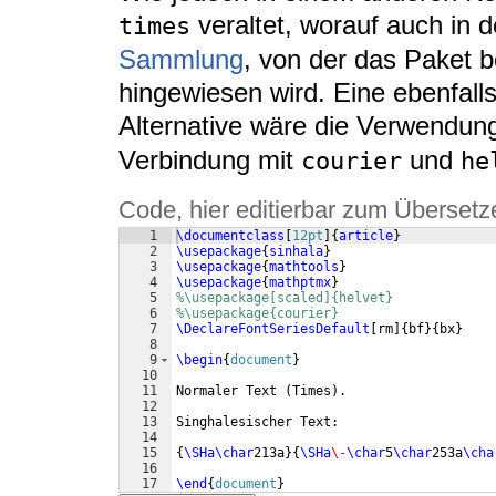
veraltet, worauf auch in 
times
Sammlung
, von der das Paket be
hingewiesen wird. Eine ebenfall
Alternative wäre die Verwendu
Verbindung mit
und
courier
he
Code, hier editierbar zum Übersetz
1
\documentclass
[
12pt
]
{
article
}
2
\usepackage
{
sinhala
}
3
\usepackage
{
mathtools
}
4
\usepackage
{
mathptmx
}
5
%\usepackage[scaled]{helvet}
6
%\usepackage{courier}
7
\DeclareFontSeriesDefault
[
rm
]
{
bf
}
{
bx
}
8
9
\begin
{
document
}
10
11
Normaler Text 
(
Times
)
.
12
13
Singhalesischer Text:
14
15
{
\SHa\char
213a
}
{
\SHa
\-
\char
5
\char
253a
\cha
16
17
\end
{
document
}