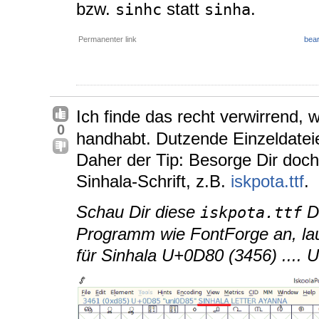
bzw.
statt
.
sinhc
sinha
Permanenter link
bear
Ich finde das recht verwirrend, 
0
handhabt. Dutzende Einzeldatei
Daher der Tip: Besorge Dir doch 
Sinhala-Schrift, z.B.
iskpota.ttf
.
Schau Dir diese
Da
iskpota.ttf
Programm wie FontForge an, laut
für Sinhala U+0D80 (3456) ....