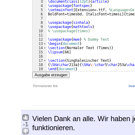
3
\documentclass
[
12pt
]
{
article
}
4
\usepackage
{
fontspec
}
5
\setmainfont
[
Extension=.ttf, 
%Language=Ge
6
BoldFont=timesbd, ItalicFont=timesi
]
{
time
7
8
\usepackage
{
sinhala
}
9
\usepackage
{
mathtools
}
10
% \usepackage{times}
11
12
\usepackage
{
mwe
}
% Dummy Text
13
\begin
{
document
}
14
\section
{
Normaler Text 
(
Times
)}
15
\lipsum
[
66
]
16
17
\section
{
Singhalesischer Text
}
18
{
\SHa\char
213a
}
{
\SHa
\-
\char
5
\char
253a
\cha
19
\end
{
document
}
Ausgabe erzeugen
Permanenter link
bear
Vielen Dank an alle. Wir haben j
-1
funktionieren.