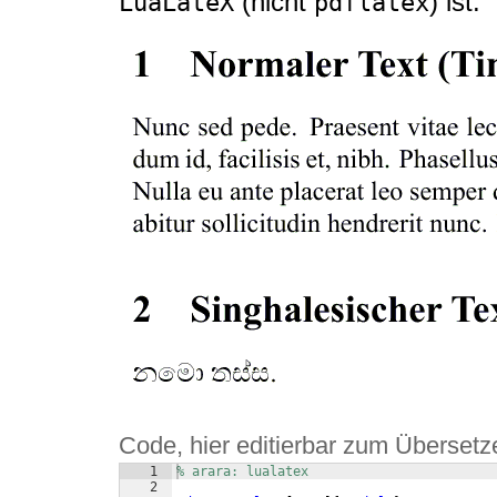
(nicht
) ist.
LuaLateX
pdflatex
Code, hier editierbar zum Übersetz
1
% arara: lualatex
2