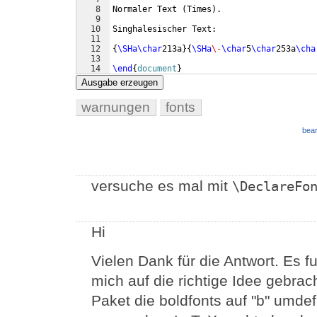
8
Normaler Text 
(
Times
)
.
9
10
Singhalesischer Text:
11
12
{
\SHa\char
213a
}
{
\SHa
\-
\char
5
\char
253a
\cha
13
14
\end
{
document
}
Ausgabe erzeugen
warnungen
fonts
bear
versuche es mal mit
\DeclareFo
Hi
Vielen Dank für die Antwort. Es fu
mich auf die richtige Idee gebrac
Paket die boldfonts auf "b" umdefi