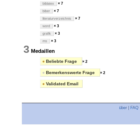
× 7
biblatex
× 7
biber
× 7
literaturverzeichnis
× 3
word
× 3
grafik
× 3
ms
3
Medaillen
●
Beliebte Frage
× 2
●
Bemerkenswerte Frage
× 2
●
Validated Email
über
|
FAQ