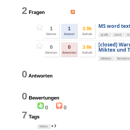
2
Fragen
MS word text
1
1
3.9k
Stimme
Antwort
Aufrufe
grafik
word
m
[closed] War
0
0
3.6k
Miktex und T
Stimmen
Antworten
Aufrufe
biblatex
literatur
0
Antworten
0
Bewertungen
0
0
7
Tags
× 7
bibtex