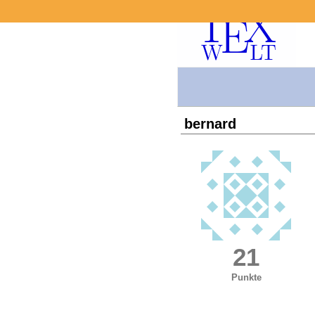
bernard
21
Punkte