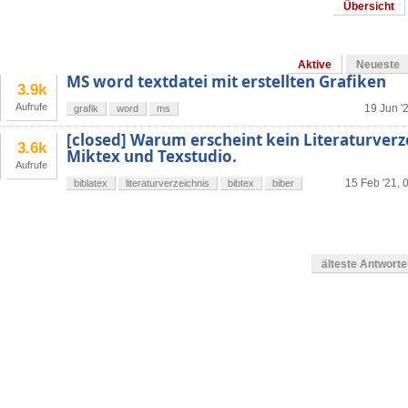
Übersicht
Aktive
Neueste
MS word textdatei mit erstellten Grafiken
3.9k
Aufrufe
19 Jun '
grafik
word
ms
[closed] Warum erscheint kein Literaturverz
3.6k
Miktex und Texstudio.
Aufrufe
15 Feb '21, 
biblatex
literaturverzeichnis
bibtex
biber
älteste Antwort
en