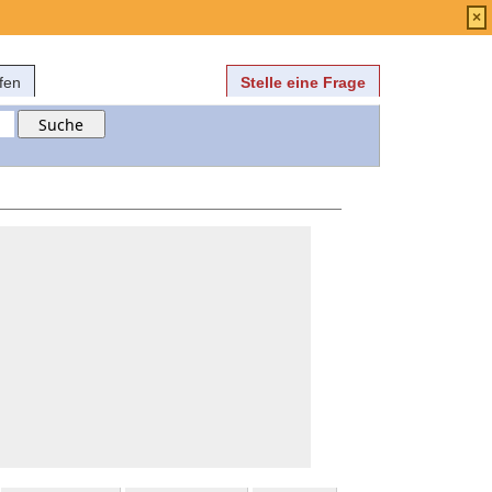
Anmelden
über
FAQ
×
fen
Stelle eine Frage