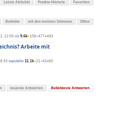
Letzte Aktivität
Punkte-Historie
Favoriten
Beliebte
mit den meisten Stimmen
Offen
9.6k
22, 12:05
cis
●
158
●
477
●
493
eichnis? Arbeite mit
11.1k
08:33
saputello
●
21
●
43
●
65
en
neueste Antworten
Beliebteste Antworten