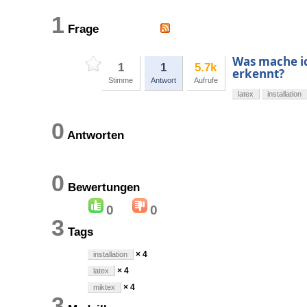
1
Frage
Was mache i
1
1
5.7k
erkennt?
Stimme
Antwort
Aufrufe
latex
installation
0
Antworten
0
Bewertungen
0
0
3
Tags
× 4
installation
× 4
latex
× 4
miktex
3