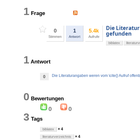
1
Frage
Die Literatu
0
1
5.4k
gefunden
Stimmen
Antwort
Aufrufe
biblatex
literatur
1
Antwort
Die Literaturangaben weren vom \cite{} Aufruf offen
0
0
Bewertungen
0
0
3
Tags
× 4
biblatex
× 4
literaturverzeichnis