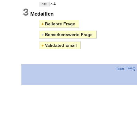
× 4
cite
3
Medaillen
●
Beliebte Frage
●
Bemerkenswerte Frage
●
Validated Email
über
|
FAQ