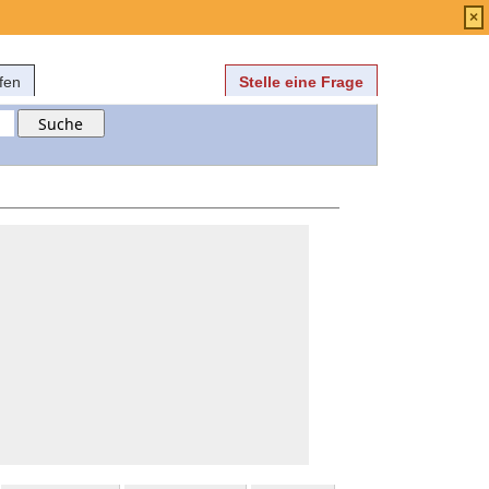
Anmelden
über
FAQ
×
fen
Stelle eine Frage