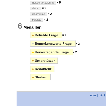
× 5
literaturverzeichnis
× 5
datum
× 2
diagramme
× 2
pgfplots
6
Medaillen
●
Beliebte Frage
× 2
●
Bemerkenswerte Frage
× 2
●
Hervorragende Frage
× 2
●
Unterstützer
●
Redakteur
●
Student
über
|
FAQ