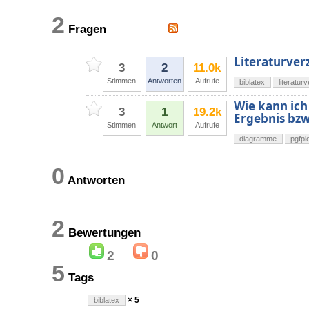
2
Fragen
Literaturver
3
2
11.0k
Stimmen
Antworten
Aufrufe
biblatex
literatur
Wie kann ich
3
1
19.2k
Ergebnis bzw
Stimmen
Antwort
Aufrufe
diagramme
pgfpl
0
Antworten
2
Bewertungen
2
0
5
Tags
× 5
biblatex