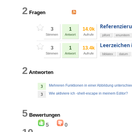
2
Fragen
Referenzieru
3
1
14.0k
Stimmen
Antwort
Aufrufe
pifont
enumitem
Leerzeichen 
3
1
13.4k
Stimmen
Antwort
Aufrufe
biblatex
datum
2
Antworten
Mehreren Funktionen in einer Abbildung unterschied
3
Wie aktiviere ich -shell-escape in meinem Editor?
3
5
Bewertungen
5
0