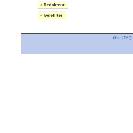
●
Redakteur
●
Gelehrter
über
|
FAQ