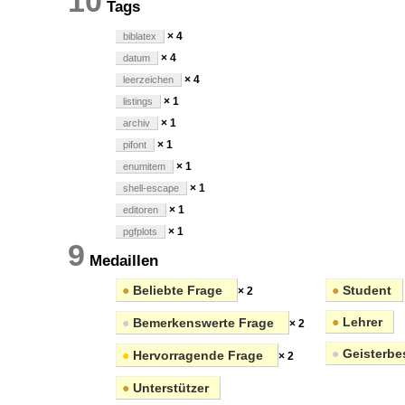
10
Tags
× 4
biblatex
× 4
datum
× 4
leerzeichen
× 1
listings
× 1
archiv
× 1
pifont
× 1
enumitem
× 1
shell-escape
× 1
editoren
× 1
pgfplots
9
Medaillen
●
Beliebte Frage
●
Student
× 2
●
Lehrer
●
Bemerkenswerte Frage
× 2
●
Geisterbe
●
Hervorragende Frage
× 2
●
Unterstützer