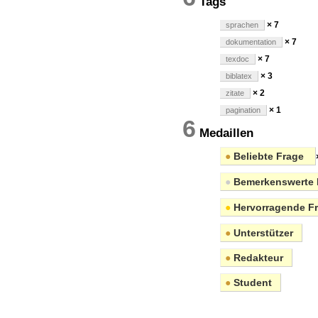
Tags
× 7
sprachen
× 7
dokumentation
× 7
texdoc
× 3
biblatex
× 2
zitate
× 1
pagination
6
Medaillen
●
Beliebte Frage
●
Bemerkenswerte 
●
Hervorragende F
●
Unterstützer
●
Redakteur
●
Student