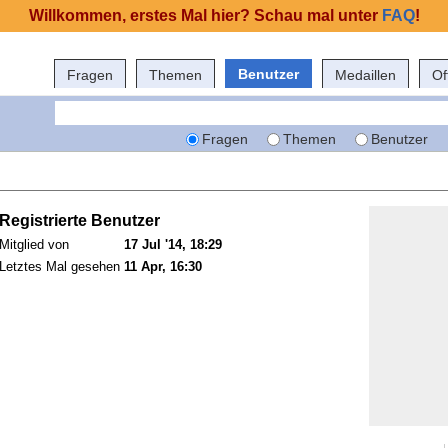
Willkommen, erstes Mal hier? Schau mal unter
FAQ
!
Benutzer
Fragen
Themen
Medaillen
Of
Fragen
Themen
Benutzer
Registrierte Benutzer
Mitglied von
17 Jul '14, 18:29
Letztes Mal gesehen
11 Apr, 16:30