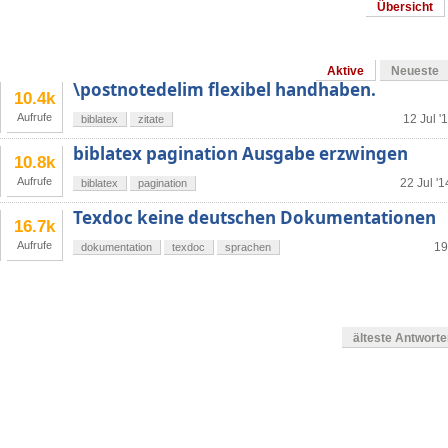
Übersicht
Aktive
Neueste
\postnotedelim flexibel handhaben.
10.4k
Aufrufe
12 Jul '
biblatex
zitate
biblatex pagination Ausgabe erzwingen
10.8k
Aufrufe
22 Jul '1
biblatex
pagination
Texdoc keine deutschen Dokumentationen
16.7k
Aufrufe
19
dokumentation
texdoc
sprachen
älteste Antwort
g