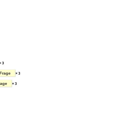
× 3
Frage
× 3
rage
× 3