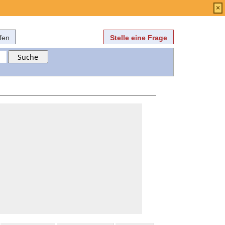
Anmelden
über
FAQ
×
fen
Stelle eine Frage