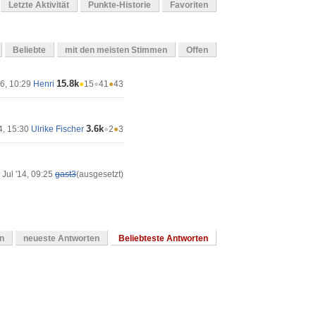
Letzte Aktivität
Punkte-Historie
Favoriten
Beliebte
mit den meisten Stimmen
Offen
15.8k
16, 10:29
Henri
●
15
●
41
●
43
3.6k
4, 15:30
Ulrike Fischer
●
2
●
3
 Jul '14, 09:25
gast3
(ausgesetzt)
en
neueste Antworten
Beliebteste Antworten