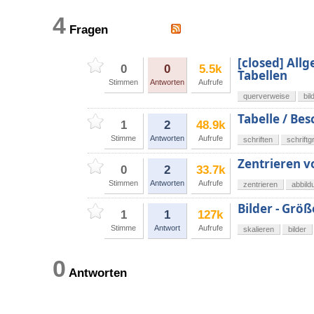
4
Fragen
[closed] All
0
0
5.5k
Tabellen
Stimmen
Antworten
Aufrufe
querverweise
bil
Tabelle / Bes
1
2
48.9k
Stimme
Antworten
Aufrufe
schriften
schrift
Zentrieren v
0
2
33.7k
Stimmen
Antworten
Aufrufe
zentrieren
abbild
Bilder - Größ
1
1
127k
Stimme
Antwort
Aufrufe
skalieren
bilder
0
Antworten