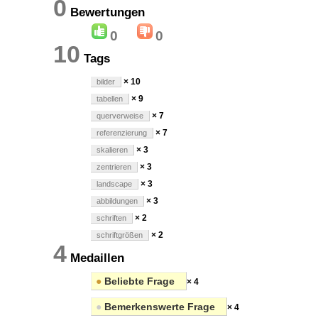
0
Bewertungen
0
0
10
Tags
× 10
bilder
× 9
tabellen
× 7
querverweise
× 7
referenzierung
× 3
skalieren
× 3
zentrieren
× 3
landscape
× 3
abbildungen
× 2
schriften
× 2
schriftgrößen
4
Medaillen
●
Beliebte Frage
× 4
●
Bemerkenswerte Frage
× 4