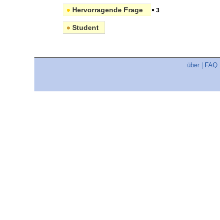
●
Hervorragende Frage
× 3
●
Student
über
|
FAQ