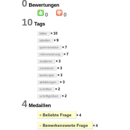
0
Bewertungen
0
0
10
Tags
× 10
bilder
× 9
tabellen
× 7
querverweise
× 7
referenzierung
× 3
skalieren
× 3
zentrieren
× 3
landscape
× 3
abbildungen
× 2
schriften
× 2
schriftgrößen
4
Medaillen
●
Beliebte Frage
× 4
●
Bemerkenswerte Frage
× 4