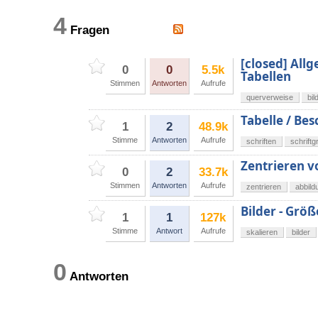
4
Fragen
[closed] All
0
0
5.5k
Tabellen
Stimmen
Antworten
Aufrufe
querverweise
bil
Tabelle / Bes
1
2
48.9k
Stimme
Antworten
Aufrufe
schriften
schrift
Zentrieren v
0
2
33.7k
Stimmen
Antworten
Aufrufe
zentrieren
abbild
Bilder - Größ
1
1
127k
Stimme
Antwort
Aufrufe
skalieren
bilder
0
Antworten