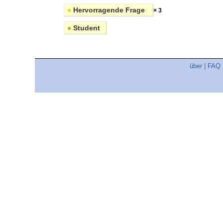
●
Hervorragende Frage
× 3
●
Student
über
|
FAQ