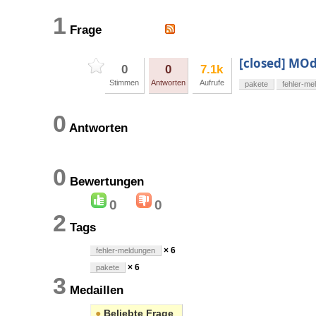
1
Frage
[closed] MO
0
0
7.1k
Stimmen
Antworten
Aufrufe
pakete
fehler-me
0
Antworten
0
Bewertungen
0
0
2
Tags
× 6
fehler-meldungen
× 6
pakete
3
Medaillen
●
Beliebte Frage