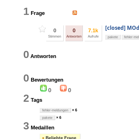
1
Frage
[closed] MO
0
0
7.1k
Stimmen
Antworten
Aufrufe
pakete
fehler-me
0
Antworten
0
Bewertungen
0
0
2
Tags
× 6
fehler-meldungen
× 6
pakete
3
Medaillen
●
Beliebte Frage