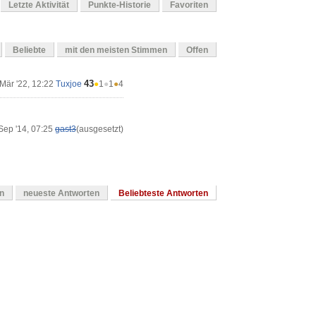
Letzte Aktivität
Punkte-Historie
Favoriten
Beliebte
mit den meisten Stimmen
Offen
43
Mär '22, 12:22
Tuxjoe
●
1
●
1
●
4
Sep '14, 07:25
gast3
(ausgesetzt)
en
neueste Antworten
Beliebteste Antworten