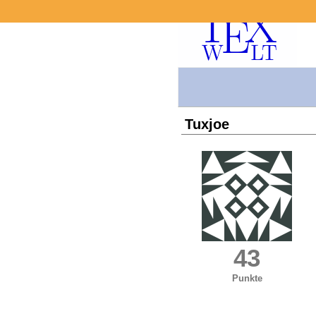
Tuxjoe
43
Punkte