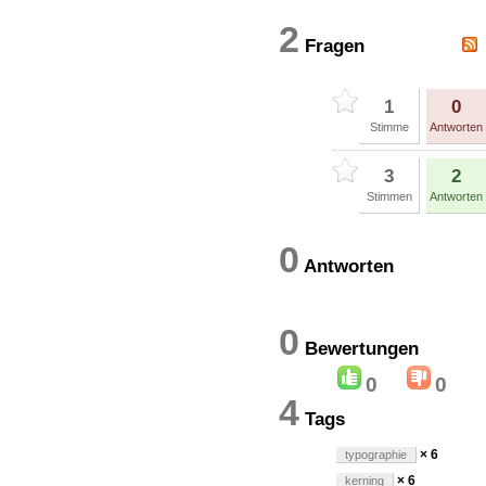
2
Fragen
1
0
Stimme
Antworten
3
2
Stimmen
Antworten
0
Antworten
0
Bewertung
0
0
4
Tags
× 6
typographie
× 6
kerning