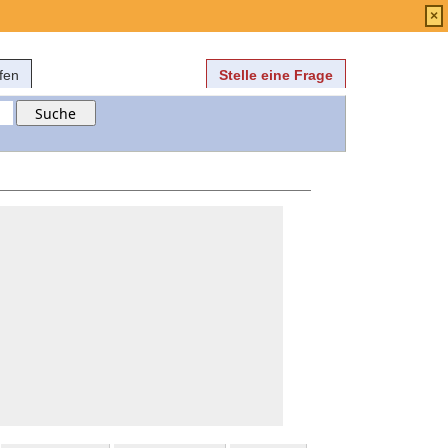
Anmelden
über
FAQ
×
fen
Stelle eine Frage