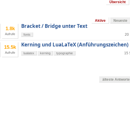
Übersicht
Aktive
Neueste
Bracket / Bridge unter Text
1.8k
Aufrufe
20 
fonts
Kerning und LuaLaTeX (Anführungszeichen)
15.5k
Aufrufe
15 
lualatex
kerning
typographie
älteste Antwort
en