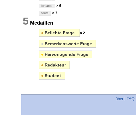
× 6
lualatex
× 3
fonts
5
Medaillen
●
Beliebte Frage
× 2
●
Bemerkenswerte Frage
●
Hervorragende Frage
●
Redakteur
●
Student
über
|
FAQ