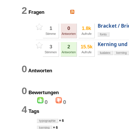
2
Fragen
Bracket / Br
1
0
1.8k
Stimme
Antworten
Aufrufe
fonts
Kerning und
3
2
15.5k
Stimmen
Antworten
Aufrufe
lualatex
kerning
0
Antworten
0
Bewertungen
0
0
4
Tags
× 6
typographie
× 6
kerning