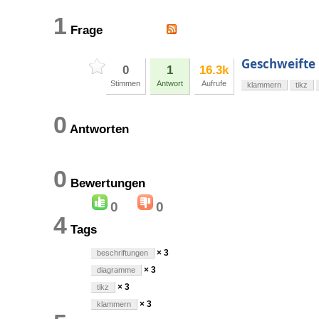
1
Frage
Geschweift
0
1
16.3k
Stimmen
Antwort
Aufrufe
klammern
tikz
0
Antworten
0
Bewertungen
0
0
4
Tags
× 3
beschriftungen
× 3
diagramme
× 3
tikz
× 3
klammern