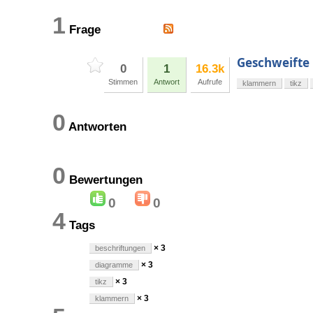
1
Frage
Geschweift
0
1
16.3k
Stimmen
Antwort
Aufrufe
klammern
tikz
0
Antworten
0
Bewertungen
0
0
4
Tags
× 3
beschriftungen
× 3
diagramme
× 3
tikz
× 3
klammern