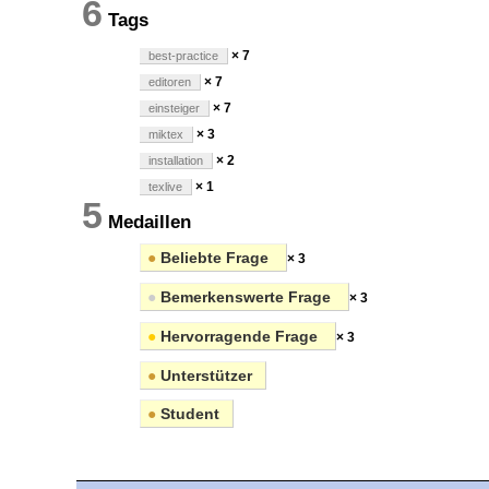
6
Tags
× 7
best-practice
× 7
editoren
× 7
einsteiger
× 3
miktex
× 2
installation
× 1
texlive
5
Medaillen
●
Beliebte Frage
× 3
●
Bemerkenswerte Frage
× 3
●
Hervorragende Frage
× 3
●
Unterstützer
●
Student