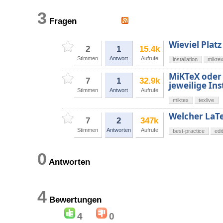
3
Fragen
Wieviel Plat
2
1
15.4k
Stimmen
Antwort
Aufrufe
installation
mikte
MiKTeX oder 
7
1
32.9k
jeweilige Ins
Stimmen
Antwort
Aufrufe
miktex
texlive
Welcher LaTe
7
2
347k
Stimmen
Antworten
Aufrufe
best-practice
edi
0
Antworten
4
Bewertungen
4
0