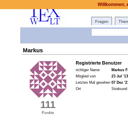
Willkommen, e
Fragen
The
Markus
Registrierte Benutzer
richtiger Name
Markus F
Mitglied von
23 Jul '13
Letztes Mal gesehen
07 Dez '2
Ort
Stralsund
111
Punkte