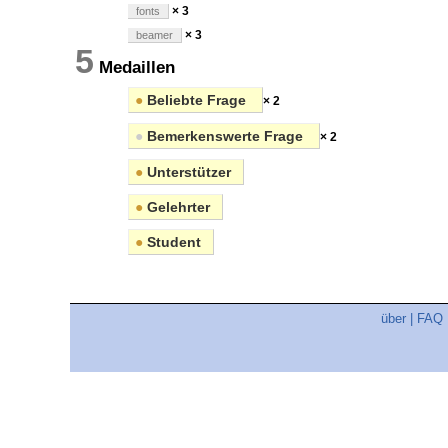
× 3
fonts
× 3
beamer
5
Medaillen
●
Beliebte Frage
× 2
●
Bemerkenswerte Frage
× 2
●
Unterstützer
●
Gelehrter
●
Student
über
|
FAQ