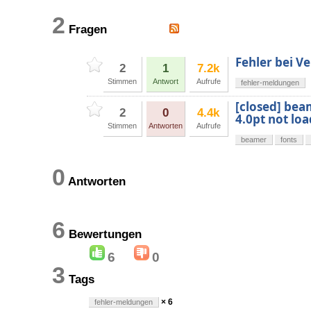
2
Fragen
Fehler bei V
2
1
7.2k
Stimmen
Antwort
Aufrufe
fehler-meldungen
[closed] bea
2
0
4.4k
4.0pt not lo
Stimmen
Antworten
Aufrufe
beamer
fonts
0
Antworten
6
Bewertungen
6
0
3
Tags
× 6
fehler-meldungen