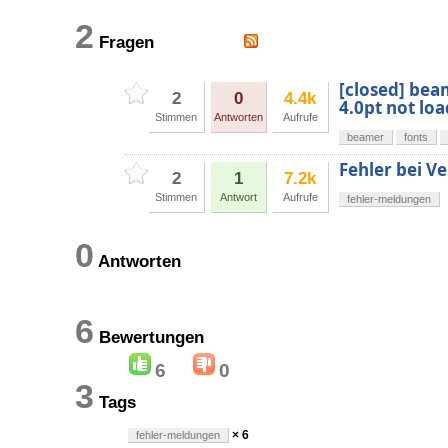
2
Fragen
[closed] bea
2
0
4.4k
4.0pt not lo
Stimmen
Antworten
Aufrufe
beamer
fonts
Fehler bei V
2
1
7.2k
Stimmen
Antwort
Aufrufe
fehler-meldungen
0
Antworten
6
Bewertungen
6
0
3
Tags
× 6
fehler-meldungen