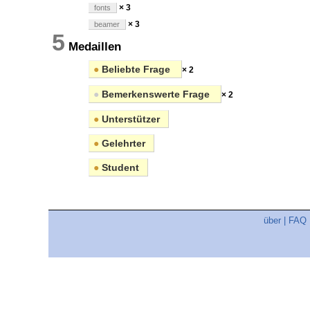
× 3
fonts
× 3
beamer
5
Medaillen
●
Beliebte Frage
× 2
●
Bemerkenswerte Frage
× 2
●
Unterstützer
●
Gelehrter
●
Student
über
|
FAQ