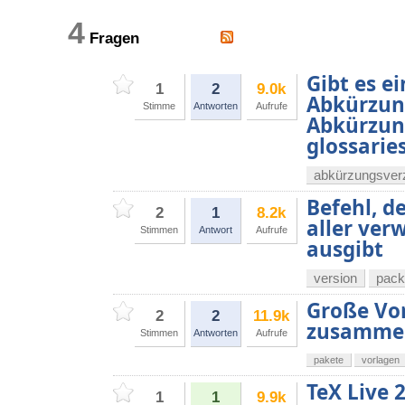
4
Fragen
Gibt es e
1
2
9.0k
Abkürzun
Stimme
Antworten
Aufrufe
Abkürzung
glossarie
abkürzungsver
Befehl, d
2
1
8.2k
aller ve
Stimmen
Antwort
Aufrufe
ausgibt
version
pack
Große Vor
2
2
11.9k
zusamme
Stimmen
Antworten
Aufrufe
pakete
vorlagen
TeX Live 2
1
1
9.9k