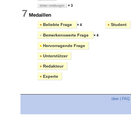
× 3
fehler-meldungen
7
Medaillen
●
Beliebte Frage
●
Student
× 4
●
Bemerkenswerte Frage
× 4
●
Hervorragende Frage
●
Unterstützer
●
Redakteur
●
Experte
über
|
FAQ