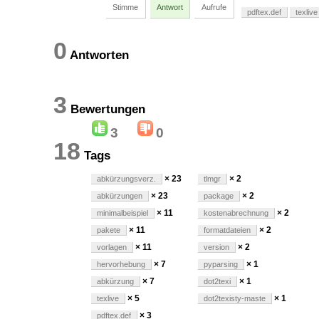
Stimme
Antwort
Aufrufe
pdftex.def
texlive
0
Antworten
3
Bewertungen
3
0
18
Tags
× 23
× 2
abkürzungsverz.
tlmgr
× 23
× 2
abkürzungen
package
× 11
× 2
minimalbeispiel
kostenabrechnung
× 11
× 2
pakete
formatdateien
× 11
× 2
vorlagen
version
× 7
× 1
hervorhebung
pyparsing
× 7
× 1
abkürzung
dot2texi
× 5
× 1
texlive
dot2texisty-maste
× 3
pdftex.def