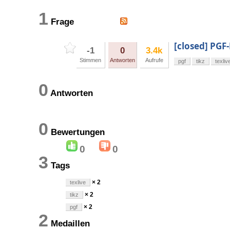
1
Frage
[closed] PGF
-1
0
3.4k
Stimmen
Antworten
Aufrufe
pgf
tikz
texliv
0
Antworten
0
Bewertungen
0
0
3
Tags
× 2
texlive
× 2
tikz
× 2
pgf
2
Medaillen