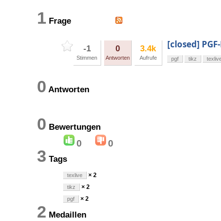
1
Frage
[closed] PGF
-1
0
3.4k
Stimmen
Antworten
Aufrufe
pgf
tikz
texliv
0
Antworten
0
Bewertungen
0
0
3
Tags
× 2
texlive
× 2
tikz
× 2
pgf
2
Medaillen