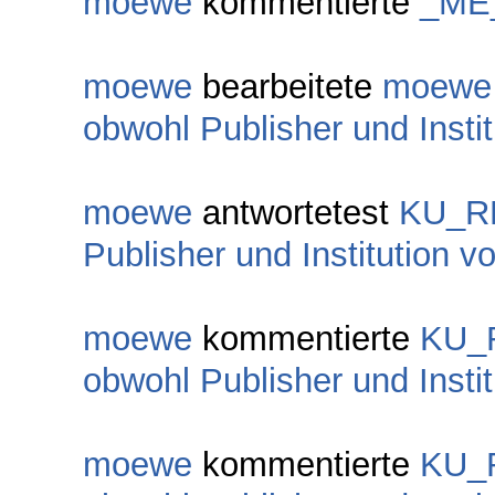
moewe
kommentierte
_ME
moewe
bearbeitete
moewe
obwohl Publisher und Insti
moewe
antwortetest
KU_R
Publisher und Institution v
moewe
kommentierte
KU_
obwohl Publisher und Insti
moewe
kommentierte
KU_