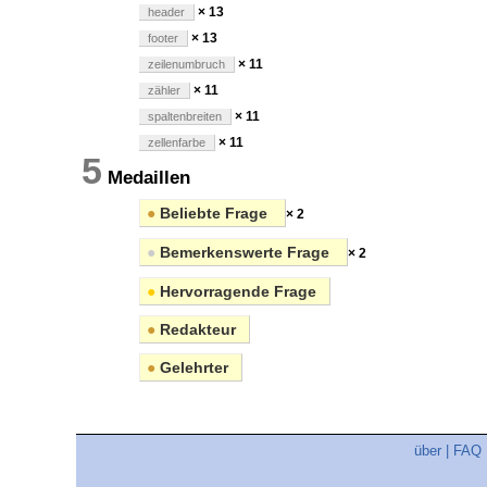
× 13
header
× 13
footer
× 11
zeilenumbruch
× 11
zähler
× 11
spaltenbreiten
× 11
zellenfarbe
5
Medaillen
●
Beliebte Frage
× 2
●
Bemerkenswerte Frage
× 2
●
Hervorragende Frage
●
Redakteur
●
Gelehrter
über
|
FAQ