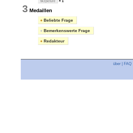
× 1
tikzpicture
3
Medaillen
●
Beliebte Frage
●
Bemerkenswerte Frage
●
Redakteur
über
|
FAQ