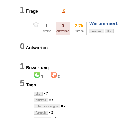
1
Frage
Wie animier
1
0
2.7k
Stimme
Antworten
Aufrufe
animate
tikz
0
Antworten
1
Bewertung
1
0
5
Tags
× 7
tikz
× 5
animate
× 2
fehler-meldungen
× 2
foreach