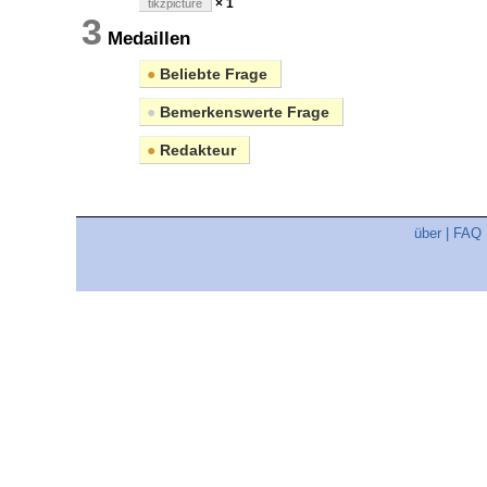
× 1
tikzpicture
3
Medaillen
●
Beliebte Frage
●
Bemerkenswerte Frage
●
Redakteur
über
|
FAQ