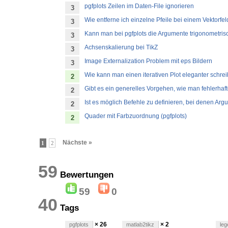
pgfplots Zeilen im Daten-File ignorieren
3
Wie entferne ich einzelne Pfeile bei einem Vektorfeld
3
Kann man bei pgfplots die Argumente trigonometris
3
Achsenskalierung bei TikZ
3
Image Externalization Problem mit eps Bildern
3
Wie kann man einen iterativen Plot eleganter schre
2
Gibt es ein generelles Vorgehen, wie man fehlerha
2
Ist es möglich Befehle zu definieren, bei denen Ar
2
Quader mit Farbzuordnung (pgfplots)
2
Nächste »
1
2
59
Bewertungen
59
0
40
Tags
× 26
× 2
pgfplots
matlab2tikz
le