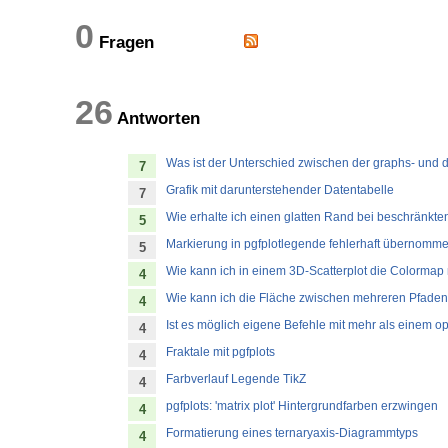
0
Fragen
26
Antworten
Was ist der Unterschied zwischen der graphs- und 
7
Grafik mit darunterstehender Datentabelle
7
Wie erhalte ich einen glatten Rand bei beschränkte
5
Markierung in pgfplotlegende fehlerhaft übernomm
5
Wie kann ich in einem 3D-Scatterplot die Colormap
4
Wie kann ich die Fläche zwischen mehreren Pfaden 
4
Ist es möglich eigene Befehle mit mehr als einem o
4
Fraktale mit pgfplots
4
Farbverlauf Legende TikZ
4
pgfplots: 'matrix plot' Hintergrundfarben erzwingen
4
Formatierung eines ternaryaxis-Diagrammtyps
4