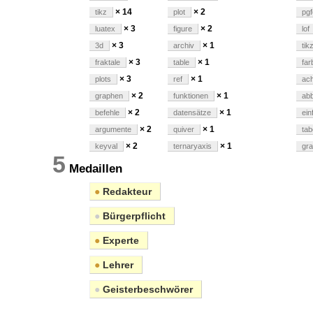
× 14
× 2
tikz
plot
pg
× 3
× 2
luatex
figure
lof
× 3
× 1
3d
archiv
tik
× 3
× 1
fraktale
table
far
× 3
× 1
plots
ref
ac
× 2
× 1
graphen
funktionen
abb
× 2
× 1
befehle
datensätze
ein
× 2
× 1
argumente
quiver
tab
× 2
× 1
keyval
ternaryaxis
gra
5
Medaillen
●
Redakteur
●
Bürgerpflicht
●
Experte
●
Lehrer
●
Geisterbeschwörer