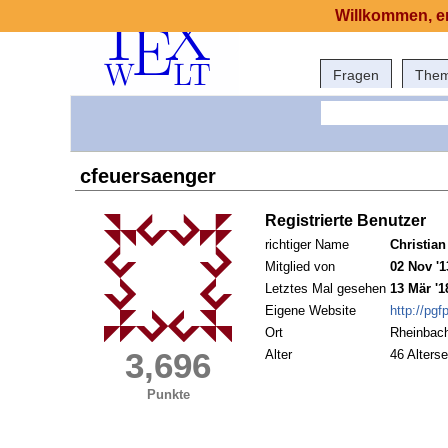
Willkommen, er
Fragen
The
cfeuersaenger
Registrierte Benutzer
richtiger Name
Christia
Mitglied von
02 Nov '1
Letztes Mal gesehen
13 Mär '1
Eigene Website
http://pgf
Ort
Rheinbac
3,696
Alter
46 Alterse
Punkte