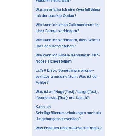
zwischen Absätzen?
Warum erhalte ich eine Overfull \hbox
mit der parskip-Option?
Wie kann ich einen Zeilenumbruch in
einer Formel verhindern?
Wie kann ich verhindern, dass Wörter
über den Rand stehen?
Wie kann ich Silben-Trennung in TikZ-
Nodes sicherstellen?
LaTeX Error: Something's wrong--
perhaps a missing \item. Was ist der
Fehler?
Was ist an \Huge{Text}, \Large{Text},
\footnotesize{Text} etc. falsch?
Kann ich
Schriftgrößenumschaltungen auch als
Umgebungen verwenden?
Was bedeutet underfull/overfull \hbox?