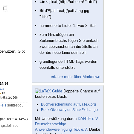
Link
:[Text](http://url.com/ "Titel")
Bild
?![alt Text](/path/img.jpg
"Titel")
nummerierte Liste: 1. Foo 2. Bar
zum Hinzufügen ein
Zeilenumbruchs fügen Sie einfach
zwei Leerzeichen an die Stelle an
 benutzen. Gibt
der die neue Linie sein soll.
grundlegende HTML-Tags werden
ebenfalls unterstützt
erfahre mehr über Markdown
 14:34
aba
Doppelte Chance auf
●
13
kostenloses Buch:
t-Rate:
0%
Buchverschenkung auf LaTeX.org
iels
solltest du
Book Giveaway on StackExchange
Mit Unterstützung durch
DANTE e.V.:
(07 Dez '14, 14:57)
Deutschsprachige
ngsdefinition
Anwendervereinigung TeX e.V.
Danke