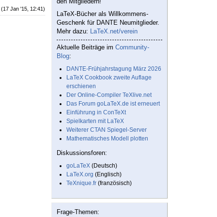
den Mitgliedern!
(17 Jan '15, 12:41)
LaTeX-Bücher als Willkommens-
Geschenk für DANTE Neumitglieder.
Mehr dazu:
LaTeX.net/verein
Aktuelle Beiträge im
Community-
Blog
:
DANTE-Frühjahrstagung März 2026
LaTeX Cookbook zweite Auflage
erschienen
Der Online-Compiler TeXlive.net
Das Forum goLaTeX.de ist erneuert
Einführung in ConTeXt
Spielkarten mit LaTeX
Weiterer CTAN Spiegel-Server
Mathematisches Modell plotten
Diskussionsforen:
goLaTeX
(Deutsch)
LaTeX.org
(Englisch)
TeXnique.fr
(französisch)
Frage-Themen: