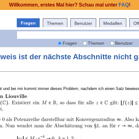
Willkommen, erstes Mal hier? Schau mal unter
FAQ
!
Fragen
Themen
Benutzer
Medaillen
Of
Fragen
Themen
Benutzer
weis ist der nächste Abschnitte nicht 
ipt und bei mir kommt immer dieses Problem, nachdem ich einen Satz bewies