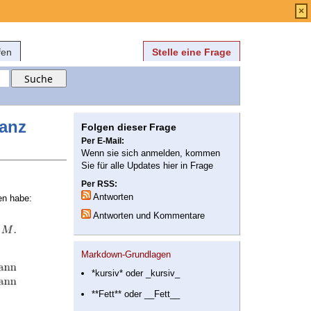
Anmelden
über
FAQ
×
fen
Stelle eine Frage
ganz
Folgen dieser Frage
Per E-Mail:
Wenn sie sich anmelden, kommen
Sie für alle Updates hier in Frage
Per RSS:
Antworten
en habe:
Antworten und Kommentare
Markdown-Grundlagen
*kursiv* oder _kursiv_
**Fett** oder __Fett__