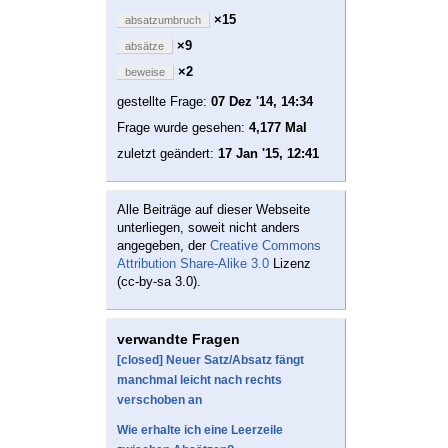
×15
absatzumbruch
×9
absätze
×2
beweise
gestellte Frage:
07 Dez '14, 14:34
Frage wurde gesehen:
4,177 Mal
zuletzt geändert:
17 Jan '15, 12:41
Alle Beiträge auf dieser Webseite
unterliegen, soweit nicht anders
angegeben, der
Creative Commons
Attribution Share-Alike 3.0
Lizenz
(cc-by-sa 3.0).
verwandte Fragen
[closed] Neuer Satz/Absatz fängt
manchmal leicht nach rechts
verschoben an
Wie erhalte ich eine Leerzeile