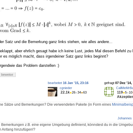
 der Satz und die Bemerkung ganz links stehen, wie alles andere...
geklappt, aber ehrlich gesagt habe ich keine Lust, jedes Mal diesen Befehl zu
er es möglich macht, dass irgendeiner Satz ganz links beginnt?
irgendwie das Problem darstellen :)
beweise
bearbeitet
16 Jan '15, 23:16
gefragt
07 Dez '14,
cgnieder
CallMeMrB
22.1k
119
●
26
●
34
●
63
●
5
●
10
Akzeptier
eine Sätze und Bemerkungen? Die verwendeten Pakete (in Form eines
Minimalbeisp
Johannes
nd Bemerkungen z.B. eine eigene Umgebung definierst, könnstest du in die Umgebu
m Anfang hinzufügen!?