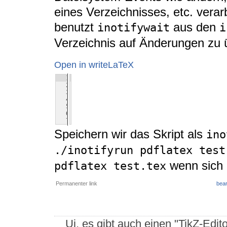
eines Verzeichnisses, etc. verar
benutzt
aus den
inotifywait
i
Verzeichnis auf Änderungen zu
Open in writeLaTeX
1
1
1
#!/bin/sh
2
2
2
FORMAT=$(echo "\033[1;33m%w%f written\
3
3
3
"$@"
4
4
4
while inotifywait -qre close_write --f
5
5
5
do
6
6
6
    "$@"
7
7
7
done
Speichern wir das Skript als
ino
./inotifyrun pdflatex test
wenn sich 
pdflatex test.tex
Permanenter link
bear
Ui, es gibt auch einen "TikZ-Edit