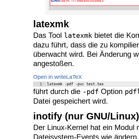
latexmk
Das Tool
bietet die K
latexmk
dazu führt, dass die zu kompili
überwacht wird. Bei Änderung wi
angestoßen.
Open in writeLaTeX
1
latexmk -pdf -pvc test.tex
führt durch die
Option
-pdf
pdf
Datei gespeichert wird.
inotify (nur GNU/Linux)
Der Linux-Kernel hat ein Modu
Dateisystem-Events wie ändern, 