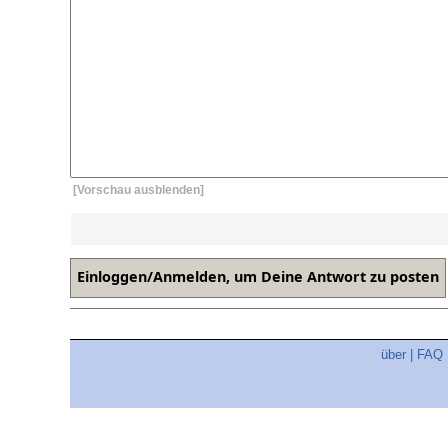
[Vorschau ausblenden]
über
|
FAQ