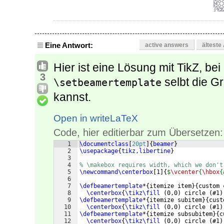
Eine Antwort:
active answers
älteste
Hier ist eine Lösung mit TikZ, bei
3
selbt die G
\setbeamertemplate
kannst.
Open in writeLaTeX
Code, hier editierbar zum Übersetzen:
1
\documentclass
[
20pt
]
{
beamer
}
2
\usepackage
{
tikz,libertine
}
3
4
% \makebox requires width, which we don't
5
\newcommand\centerbox
[
1
]
{
$
\vcenter
{
\hbox
{
6
7
\defbeamertemplate
*
{
itemize item
}
{
custom 
8
\centerbox
{
\tikz\fill
(
0,0
)
 circle 
(
#1
)
9
\defbeamertemplate
*
{
itemize subitem
}
{
cust
10
\centerbox
{
\tikz\fill
(
0,0
)
 circle 
(
#1
)
11
\defbeamertemplate
*
{
itemize subsubitem
}
{
c
12
\centerbox
{
\tikz\fill
(
0,0
)
 circle 
(
#1
)