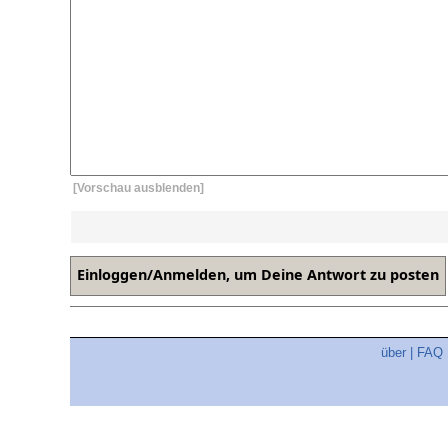
[Vorschau ausblenden]
über
|
FAQ