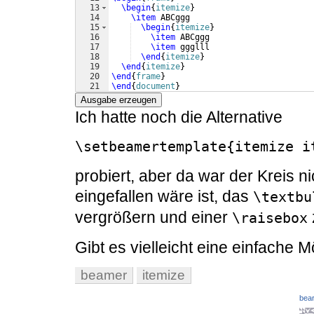
13
\begin
{
itemize
}
14
\item
 ABCggg
15
\begin
{
itemize
}
16
\item
 ABCggg
17
\item
 ggglll
18
\end
{
itemize
}
19
\end
{
itemize
}
20
\end
{
frame
}
21
\end
{
document
}
Ausgabe erzeugen
Ich hatte noch die Alternative
\setbeamertemplate{itemize i
probiert, aber da war der Kreis 
eingefallen wäre ist, das
\textbu
vergrößern und einer
\raisebox
Gibt es vielleicht eine einfache M
beamer
itemize
bear