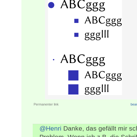
Permanenter link
bear
@Henri
Danke, das gefällt mir sc
Problem. Wenn ich z.B. die Schrif