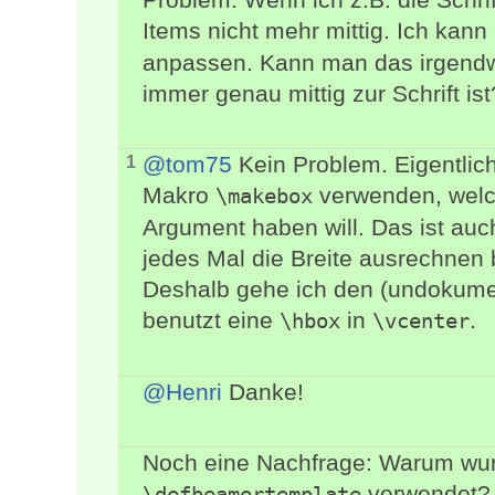
Items nicht mehr mittig. Ich kan
anpassen. Kann man das irgendwi
immer genau mittig zur Schrift ist
@tom75
Kein Problem. Eigentlic
1
Makro
verwenden, welch
\makebox
Argument haben will. Das ist auc
jedes Mal die Breite ausrechnen 
Deshalb gehe ich den (undokume
benutzt eine
in
.
\hbox
\vcenter
@Henri
Danke!
Noch eine Nachfrage: Warum wurd
verwendet?
\defbeamertemplate