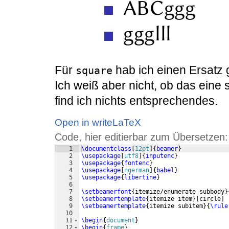
Für
hab ich einen Ersatz 
square
Ich weiß aber nicht, ob das eine
find ich nichts entsprechendes.
Open in writeLaTeX
Code, hier editierbar zum Übersetzen:
1
\documentclass
[
12pt
]
{
beamer
}
2
\usepackage
[
utf8
]
{
inputenc
}
3
\usepackage
{
fontenc
}
4
\usepackage
[
ngerman
]
{
babel
}
5
\usepackage
{
libertine
}
6
7
\setbeamerfont
{
itemize/enumerate subbody
}
8
\setbeamertemplate
{
itemize item
}
[
circle
]
9
\setbeamertemplate
{
itemize subitem
}
{
\rule
10
11
\begin
{
document
}
12
\begin
{
frame
}