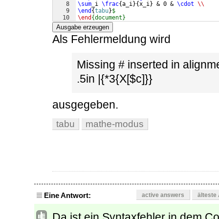
8
\sum
_i 
\frac
{
a_i
}
{
x_i
}
 & 0 & 
\cdot
\\
9
\end
{
tabu
}
$
10
\end
{document}
Ausgabe erzeugen
Als Fehlermeldung wird
Missing # inserted in align
.5in |{*3{X[$c]}}
ausgegeben.
tabu
mathe-modus
Eine Antwort:
active answers
älteste
Da ist ein Syntaxfehler in dem C