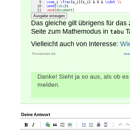
9
\sum
_i 
\frac
{
a_i
}
{
x_i
}
 & 0 & 
\cdot
\\
10
\end
{
tabu
}
$
11
\end
{document}
Ausgabe erzeugen
Das gleiche gilt übrigens für das 
Seite zum Mathemodus in
T
tabu
Vielleicht auch von Interesse:
Wie
Permanenter link
bear
Danke! Sieht ja so aus, als ob es
melden.
Deine Antwort