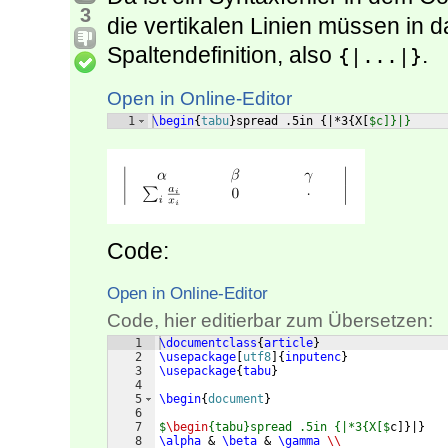
3
die vertikalen Linien müssen in 
Spaltendefinition, also
.
{|...|}
Open in Online-Editor
1
\begin
{
tabu
}
spread .5in 
{
|*3
{
X
[
$c]}|}
Code:
Open in Online-Editor
Code, hier editierbar zum Übersetzen:
1
\documentclass
{
article
}
2
\usepackage
[
utf8
]
{
inputenc
}
3
\usepackage
{
tabu
}
4
5
\begin
{
document
}
6
7
$
\begin
{tabu}spread .5in {|*3{X[$
c
]}
|
}
8
\alpha
 & 
\beta
 & 
\gamma
\\