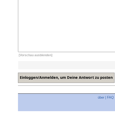
[Vorschau ausblenden]
über
|
FAQ