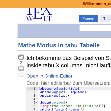
Willkommen, er
Fragen
The
Mathe Modus in tabu Tabelle
Ich bekomme das Beispiel von S
2
inside tabu X columns" nicht lauff
Open in Online-Editor
Code, hier editierbar zum Übersetzen:
1
\documentclass
{
article
}
2
\usepackage
[
utf8
]
{
inputenc
}
3
\usepackage
{
tabu
}
4
5
\begin
{
document
}
6
$
\begin
{tabu}spread .5in |{*3{X[$
c
]}}
|
7
\alpha
 & 
\beta
 & 
\gamma
\\