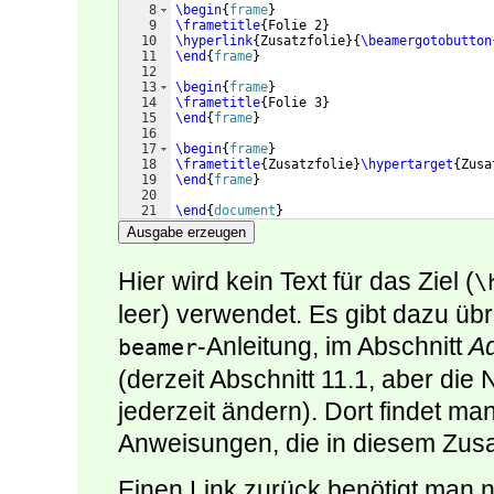
8
\begin
{
frame
}
9
\frametitle
{
Folie 2
}
10
\hyperlink
{
Zusatzfolie
}
{
\beamergotobutton
11
\end
{
frame
}
12
13
\begin
{
frame
}
14
\frametitle
{
Folie 3
}
15
\end
{
frame
}
16
17
\begin
{
frame
}
18
\frametitle
{
Zusatzfolie
}
\hypertarget
{
Zusa
19
\end
{
frame
}
20
21
\end
{
document
}
Ausgabe erzeugen
Hier wird kein Text für das Ziel (
\
leer) verwendet. Es gibt dazu übr
-Anleitung, im Abschnitt
Ad
beamer
(derzeit Abschnitt 11.1, aber die
jederzeit ändern). Dort findet m
Anweisungen, die in diesem Zus
Einen Link zurück benötigt man no