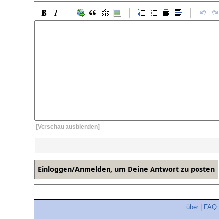
[Vorschau ausblenden]
über
|
FAQ