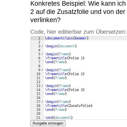
Konkretes Beispiel: Wie kann ic
2 auf die Zusatzfolie und von der
verlinken?
Code, hier editierbar zum Übersetzen:
1
\documentclass
{
beamer
}
2
3
\begin
{
document
}
4
5
\begin
{
frame
}
6
\frametitle
{
Folie 1
}
7
\end
{
frame
}
8
9
\begin
{
frame
}
10
\frametitle
{
Folie 2
}
11
\end
{
frame
}
12
13
\begin
{
frame
}
14
\frametitle
{
Folie 3
}
15
\end
{
frame
}
16
17
\begin
{
frame
}
18
\frametitle
{
Zusatzfolie
}
19
\end
{
frame
}
20
21
\end
{
document
}
Ausgabe erzeugen