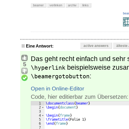
beamer
verlinken
archiv
links
bear
Eine Antwort:
active answers
älteste
Das geht recht einfach und sehr
5
beispielsweise zus
\hyperlink
:
\beamergotobutton
Open in Online-Editor
Code, hier editierbar zum Übersetzen:
1
\documentclass
{
beamer
}
2
\begin
{
document
}
3
4
\begin
{
frame
}
5
\frametitle
{
Folie 1
}
6
\end
{
frame
}
7