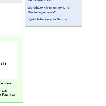
Modus abkürzen?
Wie erhalte ich unnummerierte
Gliederungsebenen?
Symbole für einfache Brüche
'14, 12:45
●
34
●
63
t-Rate:
60%