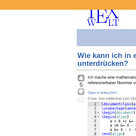
Wie kann ich in
unterdrücken?
Ich mache eine mathematisc
referenzierbaren Nummer ve
5
Open in writeLaTeX
Code, hier editierbar zum Üb
1
\documentclass
{
a
2
\usepackage
{
amsm
3
\begin
{
document
}
4
\begin
{
align
}
5
    a + b +c &= 
6
    a +b &= X - 
7
    a &= X - c -
8
\end
{
align
}