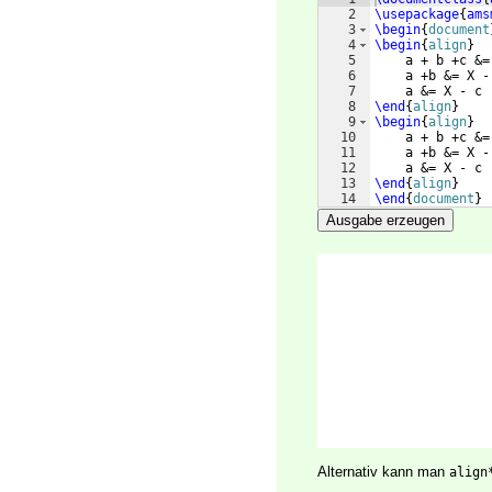
2
\usepackage
{
ams
3
\begin
{
document
4
\begin
{
align
}
5
    a + b +c &=
6
    a +b &= X -
7
    a &= X - c 
8
\end
{
align
}
9
\begin
{
align
}
10
    a + b +c &=
11
    a +b &= X -
12
    a &= X - c 
13
\end
{
align
}
14
\end
{
document
}
Ausgabe erzeugen
Alternativ kann man
align