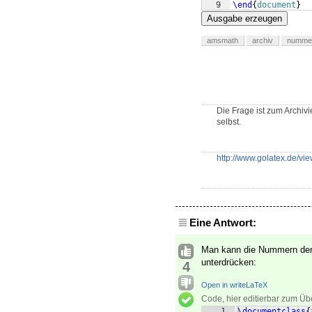
9
\end
{
document
}
Ausgabe erzeugen
amsmath
archiv
nummer
Die Frage ist zum Archivi
selbst.
http://www.golatex.de/vi
Eine Antwort:
Man kann die Nummern der 
unterdrücken:
4
Open in writeLaTeX
Code, hier editierbar zum Üb
1
\documentclass
{