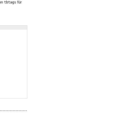
ion
für
tbtags