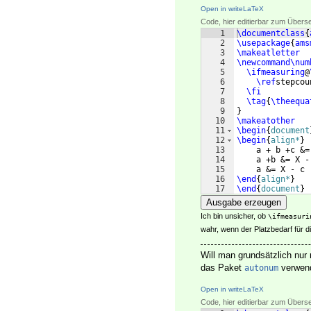
Open in writeLaTeX
Code, hier editierbar zum Übers
1
\documentclass
{
2
\usepackage
{
ams
3
\makeatletter
4
\newcommand\num
5
\ifmeasuring
@
6
\ref
stepcou
7
\fi
8
\tag
{
\theequa
9
}
10
\makeatother
11
\begin
{
document
12
\begin
{
align*
}
13
    a + b +c &=
14
    a +b &= X -
15
    a &= X - c 
16
\end
{
align*
}
17
\end
{
document
}
Ausgabe erzeugen
Ich bin unsicher, ob
\ifmeasuri
wahr, wenn der Platzbedarf für d
Will man grundsätzlich nu
das Paket
verwen
autonum
Open in writeLaTeX
Code, hier editierbar zum Übers