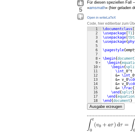
Für diesen speziellen Fall
»
amsmath
« (hier geladen d
5
Open in writeLaTeX
Code, hier editierbar zum Üb
1
\documentclass
[
2
\usepackage
[
T1
]
3
\usepackage
[
tbt
4
\usepackage
{
phy
5
6
\pagestyle
{
empt
7
8
\begin
{
document
9
\begin
{
equati
10
\begin
{
spli
11
\int
_0^t 
12
  &= 
\int
_0
13
  &= v_0
\cd
14
  &= v_0
\cd
15
  &= 
\frac
{
16
\end
{
split
}
17
\end
{
equation
18
\end
{
document
}
Ausgabe erzeugen