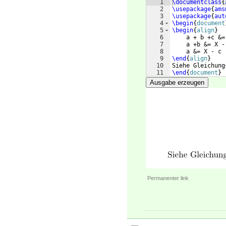
1
\documentclass
{
2
\usepackage
{
ams
3
\usepackage
{
aut
4
\begin
{
document
5
\begin
{
align
}
6
    a + b +c &=
7
    a +b &= X -
8
    a &= X - c 
9
\end
{
align
}
10
Siehe Gleichung
11
\end
{
document
}
Ausgabe erzeugen
Permanenter link