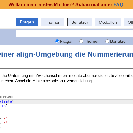
Willkommen, erstes Mal hier? Schau mal unter
FAQ
!
Fragen
Themen
Benutzer
Medaillen
Of
Fragen
Themen
Benutzer
 einer align-Umgebung die Nummerieru
he Umformung mit Zwischenschritten, möchte aber nur die letzte Zeile mit e
rsehen. Anbei ein Minimalbeispiel zur Verdeutlichung.
ersetzen:
rticle
}
ath
}
X 
\\
c 
\\
b 