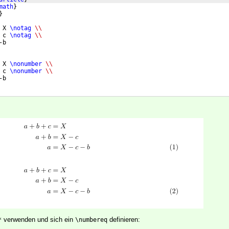
math
}
}
 X 
\notag
\\
 c 
\notag
\\
-b 
 X 
\nonumber
\\
 c 
\nonumber
\\
-b 
verwenden und sich ein
definieren:
*
\numbereq