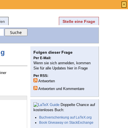
Anmelden
über
FAQ
×
fen
Stelle eine Frage
ng
Folgen dieser Frage
Per E-Mail:
Wenn sie sich anmelden, kommen
Sie für alle Updates hier in Frage
iner
Per RSS:
Antworten
Antworten und Kommentare
Doppelte Chance auf
kostenloses Buch:
Buchverschenkung auf LaTeX.org
Book Giveaway on StackExchange