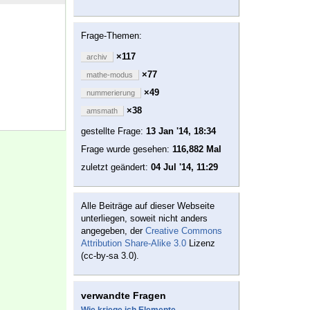
Frage-Themen:
×117
archiv
×77
mathe-modus
×49
nummerierung
×38
amsmath
gestellte Frage:
13 Jan '14, 18:34
Frage wurde gesehen:
116,882 Mal
zuletzt geändert:
04 Jul '14, 11:29
Alle Beiträge auf dieser Webseite
unterliegen, soweit nicht anders
angegeben, der
Creative Commons
Attribution Share-Alike 3.0
Lizenz
(cc-by-sa 3.0).
verwandte Fragen