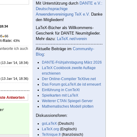
Mit Unterstützung durch
DANTE e.V.:
Deutschsprachige
Anwendervereinigung TeX e.V.
Danke
den Mitgliedern!
 18:34
LaTeX-Bücher als Willkommens-
Geschenk für DANTE Neumitglieder.
45
●
66
Mehr dazu:
LaTeX.net/verein
t-Rate:
43%
antworte ich auch
Aktuelle Beiträge im
Community-
Blog
:
DANTE-Frühjahrstagung März 2026
(13 Jan '14, 18:34)
LaTeX Cookbook zweite Auflage
erschienen
(13 Jan '14, 18:36)
Der Online-Compiler TeXlive.net
Das Forum goLaTeX.de ist erneuert
Einführung in ConTeXt
Spielkarten mit LaTeX
este Antworten
Weiterer CTAN Spiegel-Server
Mathematisches Modell plotten
er
Diskussionsforen:
goLaTeX
(Deutsch)
LaTeX.org
(Englisch)
TeXnique.fr
(französisch)