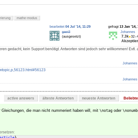
ierung
mathe-modus
bearbeitet
04 Jul '14, 11:29
gefragt
13 Jan '14,
gast3
Johannes
7.3k
(ausgesetzt)
●
32
●
Akzeptier
eren gedacht, kein Support benötigt. Antworten sind jedoch sehr willkommen! Evtl. 
Johannes
ewtopic,p,56123.html#56123
Johannes
active answers
älteste Antworten
neueste Antworten
Beliebt
Gleichungen, die man nicht nummeriert haben will, mit
oder
\notag
\nonumb
ersetzen:
article
}