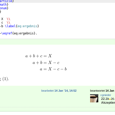
article
}
math
}
onum
}
}
 X  
\\
 c  
\\
-b 
\label
{
eq:ergebnis
}
~
\eqref
{
eq:ergebnis
}
.
bearbeitet
14 Jan '14, 14:52
beantwortet
14 Jan 
cgnieder
22.1k
●
26
Akzeptier