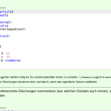
etzen:
article
}
math
}
bereq
{
%
\else
nter
{
equation
}
%
tion
}
%
}
 X  
\\
 c  
\\
-b 
\numbereq
hier wirklich nötig ist. Es scheint jedenfalls nichts zu schaden.
ist in
ng@
\ifmeasuring@
ams
ie Gleichungen bestimmt wird, und falsch, wenn das eigentliche Setzen stattfindet.
r referenzierte Gleichungen nummerieren (aus welchen Gründen auch immer),
den:
etzen: