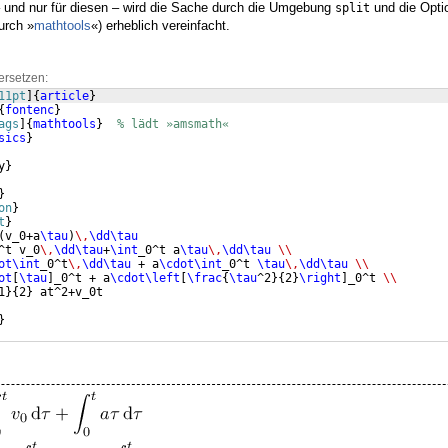
 – und nur für diesen – wird die Sache durch die Umgebung
und die Opt
split
urch »
mathtools
«) erheblich vereinfacht.
ersetzen:
11pt
]
{
article
}
{
fontenc
}
ags
]
{
mathtools
}
% lädt »amsmath«
sics
}
y
}
}
on
}
t
}
(
v_0+a
\tau
)
\,
\dd\tau
^t v_0
\,
\dd\tau
+
\int
_0^t a
\tau
\,
\dd\tau
\\
ot\int
_0^t
\,
\dd\tau
 + a
\cdot\int
_0^t 
\tau
\,
\dd\tau
\\
ot
[
\tau
]
_0^t + a
\cdot\left
[
\frac
{
\tau
^2
}
{
2
}
\right
]
_0^t 
\\
1
}
{
2
}
 at^2+v_0t
}