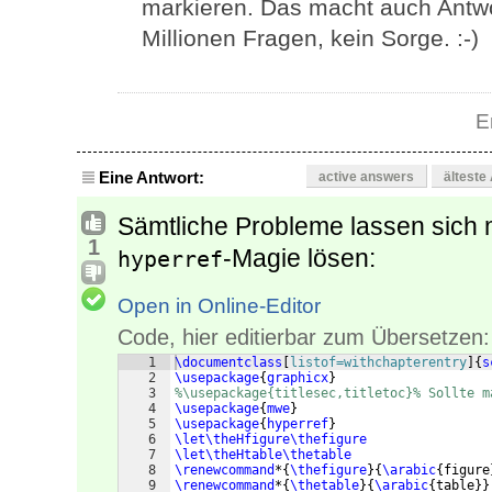
markieren. Das macht auch Antwort
Millionen Fragen, kein Sorge. :-)
E
Eine Antwort:
active answers
älteste
Sämtliche Probleme lassen sich 
1
-Magie lösen:
hyperref
Open in Online-Editor
Code, hier editierbar zum Übersetzen:
1
\documentclass
[
listof=withchapterentry
]
{
s
2
\usepackage
{
graphicx
}
3
%\usepackage{titlesec,titletoc}% Sollte m
4
\usepackage
{
mwe
}
5
\usepackage
{
hyperref
}
6
\let\theHfigure\thefigure
7
\let\theHtable\thetable
8
\renewcommand
*
{
\thefigure
}
{
\arabic
{
figure
9
\renewcommand
*
{
\thetable
}
{
\arabic
{
table
}}