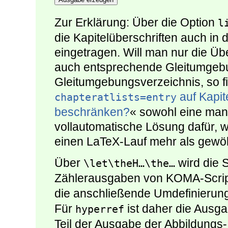
Zur Erklärung: Über die Option
l
die Kapitelüberschriften auch in
eingetragen. Will man nur die Übe
auch entsprechende Gleitumgebun
Gleitumgebungsverzeichnis, so f
auf Kapit
chapteratlists=entry
beschränken?
« sowohl eine manu
vollautomatische Lösung dafür, 
einen LaTeX-Lauf mehr als gewöh
Über
wird die S
\let\theH…\the…
Zählerausgaben von KOMA-Scrip
die anschließende Umdefinierun
Für
ist daher die Ausg
hyperref
Teil der Ausgabe der Abbildungs- 