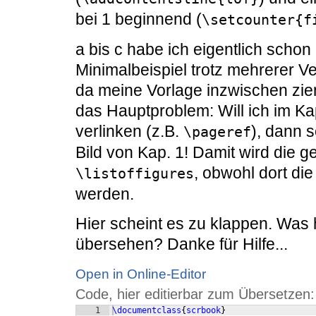
bei 1 beginnend (
\setcounter{f
a bis c habe ich eigentlich schon
Minimalbeispiel trotz mehrerer V
da meine Vorlage inzwischen ziem
das Hauptproblem: Will ich im Kap
verlinken (z.B.
), dann 
\pageref
Bild von Kap. 1! Damit wird die g
, obwohl dort di
\listoffigures
werden.
Hier scheint es zu klappen. Was
übersehen? Danke für Hilfe...
Open in Online-Editor
Code, hier editierbar zum Übersetzen:
1
\documentclass
{
scrbook
}