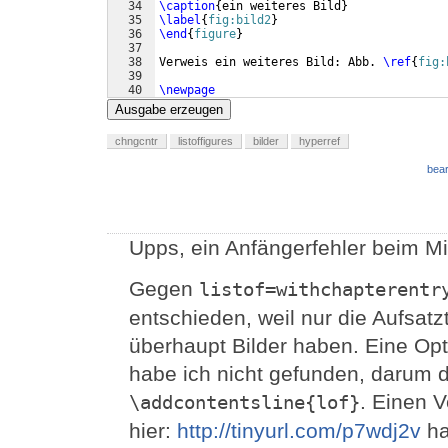
34
\caption
{
ein weiteres Bild
}
35
\label
{
fig:bild2
}
36
\end
{
figure
}
37
38
Verweis ein weiteres Bild: Abb. 
\ref
{
fig:
39
40
\newpage
41
Ausgabe erzeugen
chngcntr
listoffigures
bilder
hyperref
bear
Upps, ein Anfängerfehler beim Min
Gegen
listof=withchapterentr
entschieden, weil nur die Aufsatzt
überhaupt Bilder haben. Eine Opti
habe ich nicht gefunden, darum 
. Einen 
\addcontentsline{lof}
hier:
http://tinyurl.com/p7wdj2v
ha