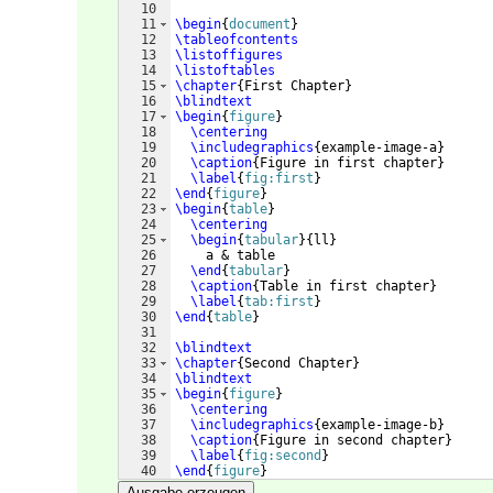
10
11
\begin
{
document
}
12
\tableofcontents
13
\listoffigures
14
\listoftables
15
\chapter
{
First Chapter
}
16
\blindtext
17
\begin
{
figure
}
18
\centering
19
\includegraphics
{
example-image-a
}
20
\caption
{
Figure in first chapter
}
21
\label
{
fig:first
}
22
\end
{
figure
}
23
\begin
{
table
}
24
\centering
25
\begin
{
tabular
}
{
ll
}
26
    a & table
27
\end
{
tabular
}
28
\caption
{
Table in first chapter
}
29
\label
{
tab:first
}
30
\end
{
table
}
31
32
\blindtext
33
\chapter
{
Second Chapter
}
34
\blindtext
35
\begin
{
figure
}
36
\centering
37
\includegraphics
{
example-image-b
}
38
\caption
{
Figure in second chapter
}
39
\label
{
fig:second
}
40
\end
{
figure
}
41
\begin
{
table
}
Ausgabe erzeugen