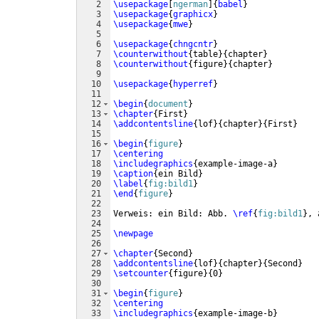
2
\usepackage
[
ngerman
]
{
babel
}
3
\usepackage
{
graphicx
}
4
\usepackage
{
mwe
}
5
6
\usepackage
{
chngcntr
}
7
\counterwithout
{
table
}
{
chapter
}
8
\counterwithout
{
figure
}
{
chapter
}
9
10
\usepackage
{
hyperref
}
11
12
\begin
{
document
}
13
\chapter
{
First
}
14
\addcontentsline
{
lof
}
{
chapter
}
{
First
}
15
16
\begin
{
figure
}
17
\centering
18
\includegraphics
{
example-image-a
}
19
\caption
{
ein Bild
}
20
\label
{
fig:bild1
}
21
\end
{
figure
}
22
23
Verweis: ein Bild: Abb. 
\ref
{
fig:bild1
}
, 
24
25
\newpage
26
27
\chapter
{
Second
}
28
\addcontentsline
{
lof
}
{
chapter
}
{
Second
}
29
\setcounter
{
figure
}
{
0
}
30
31
\begin
{
figure
}
32
\centering
33
\includegraphics
{
example-image-b
}