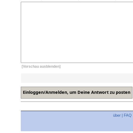
[Vorschau ausblenden]
über
|
FAQ