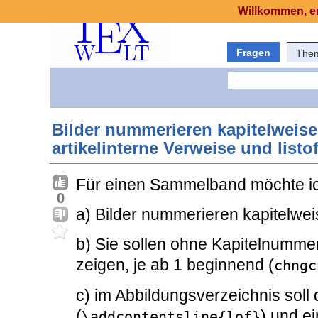
Willkommen, er
Fragen
The
Bilder nummerieren kapitelweise
artikelinterne Verweise und listo
Für einen Sammelband möchte i
0
a) Bilder nummerieren kapitelwei
b) Sie sollen ohne Kapitelnumme
zeigen, je ab 1 beginnend (
chngc
c) im Abbildungsverzeichnis soll d
(
) und e
\addcontentsline{lof}