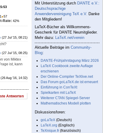
Mit Unterstützung durch
DANTE e.V.:
15:53
Deutschsprachige
Anwendervereinigung TeX e.V.
Danke
1
●
57
den Mitgliedern!
t-Rate:
42%
LaTeX-Bücher als Willkommens-
Geschenk für DANTE Neumitglieder.
Mehr dazu:
LaTeX.net/verein
o
(27 Jul '15, 08:21)
cht?
Aktuelle Beiträge im
Community-
Blog
:
o
(27 Jul '15, 08:25)
on von Miktex
DANTE-Frühjahrstagung März 2026
Frage ist, kann
LaTeX Cookbook zweite Auflage
erschienen
Der Online-Compiler TeXlive.net
(26 Aug '16, 14:32)
Das Forum goLaTeX.de ist erneuert
Einführung in ConTeXt
Spielkarten mit LaTeX
este Antworten
Weiterer CTAN Spiegel-Server
Mathematisches Modell plotten
Diskussionsforen:
goLaTeX
(Deutsch)
LaTeX.org
(Englisch)
TeXnique.fr
(französisch)