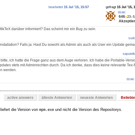
bearbeitet
15 Jul '15, 15:57
gefragt
15 Jul '15, 
dzaic
646
●
23
●
5
Akzeptier
ikTeX darüber informiert? Das scheint mir ein Bug zu sein.
sud
Installation? Falls ja: Hast Du sowohl als Admin als auch als User ein Update gema
saputell
bitte, ich hatte die Frage ganz aus dem Auge verloren. Ich habe die Portable-Versi
 Updates stets mit Adminrechten durch. Da ich denke, dass dies keine relevante Tex-
en werden.
dzaic
active answers
älteste Antworten
neueste Antworten
Beliebt
liefert die Version von
und nicht die Version des Repositorys.
mpm.exe