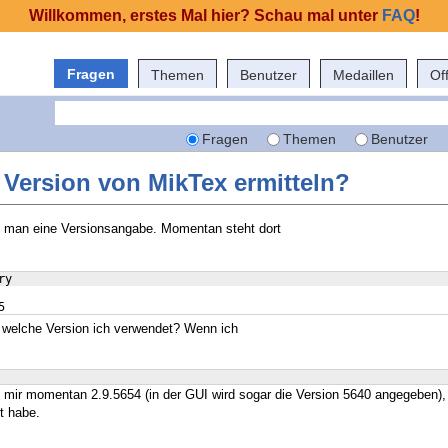
Willkommen, erstes Mal hier? Schau mal unter
FAQ
!
Fragen
Themen
Benutzer
Medaillen
Of
Fragen
Themen
Benutzer
 Version von MikTex ermitteln?
t man eine Versionsangabe. Momentan steht dort
ry
5
 welche Version ich verwendet? Wenn ich
i mir momentan 2.9.5654 (in der GUI wird sogar die Version 5640 angegeben),
rt habe.