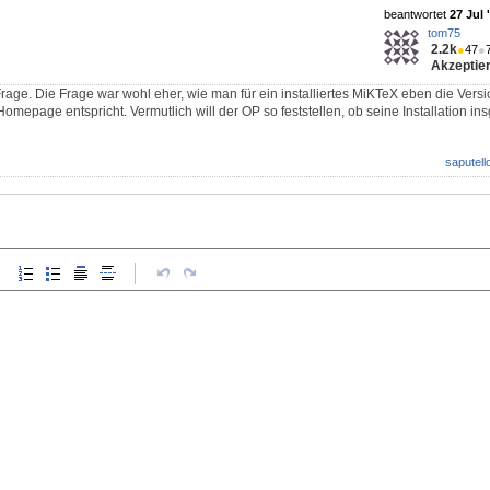
beantwortet
27 Jul 
tom75
2.2k
●
47
●
Akzeptier
age. Die Frage war wohl eher, wie man für ein installiertes MiKTeX eben die Version
epage entspricht. Vermutlich will der OP so feststellen, ob seine Installation in
saputell