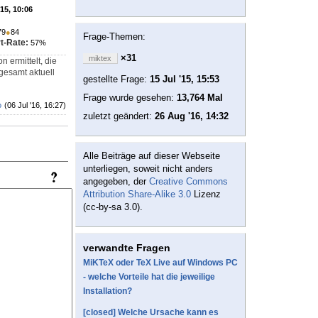
'15, 10:06
79
●
84
Frage-Themen:
t-Rate:
57%
×31
miktex
 ermittelt, die
sgesamt aktuell
gestellte Frage:
15 Jul '15, 15:53
Frage wurde gesehen:
13,764 Mal
o
(06 Jul '16, 16:27)
zuletzt geändert:
26 Aug '16, 14:32
Alle Beiträge auf dieser Webseite
unterliegen, soweit nicht anders
angegeben, der
Creative Commons
Attribution Share-Alike 3.0
Lizenz
(cc-by-sa 3.0).
verwandte Fragen
MiKTeX oder TeX Live auf Windows PC
- welche Vorteile hat die jeweilige
Installation?
[closed] Welche Ursache kann es