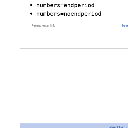
numbers=endperiod
numbers=noendperiod
Permanenter link
bear
über
|
FAQ