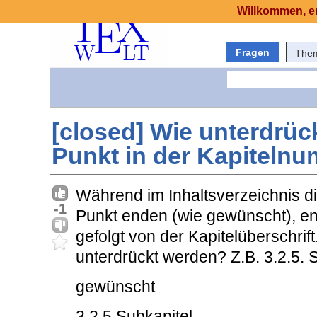
Willkommen, er
Fragen
The
[closed] Wie unterdrüc
Punkt in der Kapiteln
Während im Inhaltsverzeichnis 
-1
Punkt enden (wie gewünscht), e
gefolgt von der Kapitelüberschrif
unterdrückt werden? Z.B. 3.2.5. 
gewünscht
3.2.5 Subkapitel