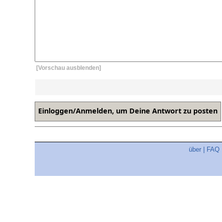
[Vorschau ausblenden]
über
|
FAQ