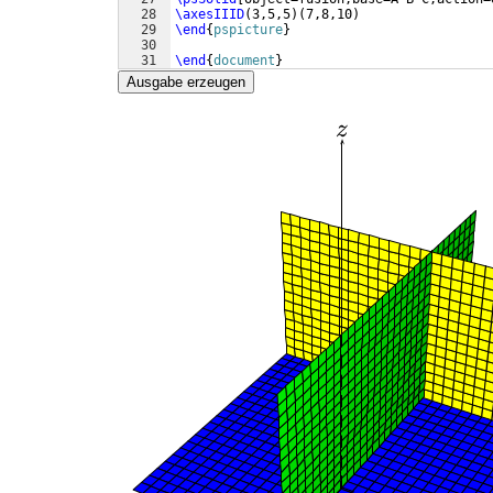
28
\axesIIID
(
3,5,5
)
(
7,8,10
)
29
\end
{
pspicture
}
30
31
\end
{
document
}
Ausgabe erzeugen