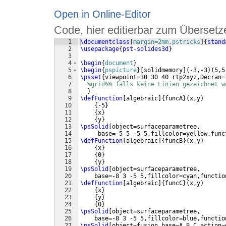
Open in Online-Editor
Code, hier editierbar zum Übersetz
1
\documentclass
[
margin=2mm,pstricks
]
{
stand
2
\usepackage
{
pst-solides3d
}
3
4
\begin
{
document
}
5
\begin
{
pspicture
}
[
solidmemory
]
(
-3,-3
)
(
5,5
6
\psset
{
viewpoint=30 30 40 rtp2xyz,Decran=
7
%grid%% falls keine Linien gezeichnet w
8
}
9
\defFunction
[
algebraic
]
{
funcA
}
(
x,y
)
10
{
-5
}
11
{
x
}
12
{
y
}
13
\psSolid
[
object=surfaceparametree,
14
 base=-5 5 -5 5,fillcolor=yellow,func
15
\defFunction
[
algebraic
]
{
funcB
}
(
x,y
)
16
{
x
}
17
{
0
}
18
{
y
}
19
\psSolid
[
object=surfaceparametree,
20
    base=-8 3 -5 5,fillcolor=cyan,functio
21
\defFunction
[
algebraic
]
{
funcC
}
(
x,y
)
22
{
x
}
23
{
y
}
24
{
0
}
25
\psSolid
[
object=surfaceparametree,
26
    base=-8 3 -5 5,fillcolor=blue,functio
27
\psSolid
[
object=fusion,base=A B C,action=