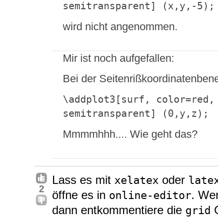
semitransparent] (x,y,-5);
wird nicht angenommen.
Mir ist noch aufgefallen:
Bei der Seitenrißkoordinatenbene
\addplot3[surf, color=red, 
semitransparent] (0,y,z);
Mmmmhhh.... Wie geht das?
Lass es mit
oder
xelatex
late
2
öffne es in
. Wen
online-editor
dann entkommentiere die
O
grid