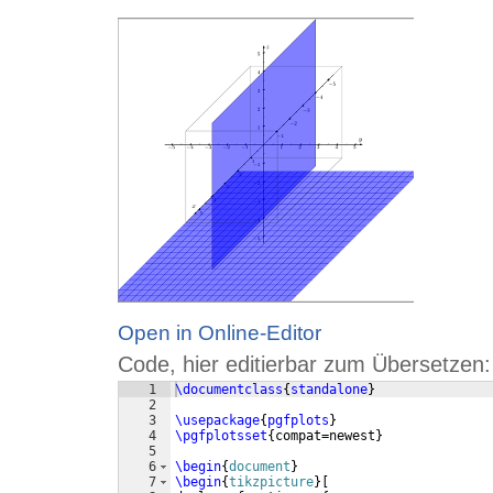
Open in Online-Editor
Code, hier editierbar zum Übersetzen:
1
\documentclass
{
standalone
}
2
3
\usepackage
{
pgfplots
}
4
\pgfplotsset
{
compat=newest
}
5
6
\begin
{
document
}
7
\begin
{
tikzpicture
}
[