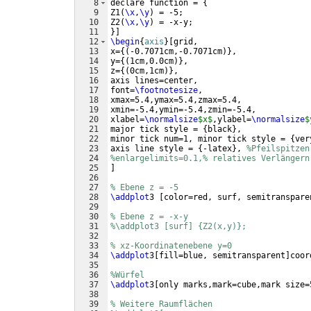
8
declare function = 
{
9
Z1
(
\x
,
\y
)
 = -5;
10
Z2
(
\x
,
\y
)
 = -x-y;
11
}]
12
\begin
{
axis
}
[
grid,
13
x=
{(
-0.7071cm,-0.7071cm
)}
,    
14
y=
{(
1cm,0.0cm
)}
, 
15
z=
{(
0cm,1cm
)}
,
16
axis lines=center,
17
font=
\footnotesize
,
18
xmax=5.4,ymax=5.4,zmax=5.4,
19
xmin=-5.4,ymin=-5.4,zmin=-5.4,
20
xlabel=
\normalsize
$x$
,ylabel=
\normalsize
$
21
major tick style = 
{
black
}
,
22
minor tick num=1, minor tick style = 
{
ver
23
axis line style = 
{
-latex
}
, 
%Pfeilspitzen
24
%enlargelimits=0.1,% relatives Verlängern
25
]
26
27
% Ebene z = -5
28
\addplot
3 
[
color=red, surf, semitranspare
29
30
% Ebene z = -x-y
31
%\addplot3 [surf] {Z2(x,y)};
32
33
% xz-Koordinatenebene y=0
34
\addplot
3
[
fill=blue, semitransparent
]
coor
35
36
%Würfel
37
\addplot
3
[
only marks,mark=cube,mark size=
38
39
% Weitere Raumflächen