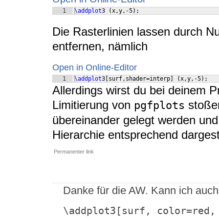
1
\addplot
3 
(
x,y,-5
)
;
Die Rasterlinien lassen durch 
entfernen, nämlich
Open in Online-Editor
1
\addplot
3
[
surf,shader=interp
]
(
x,y,-5
)
;
Allerdings wirst du bei deinem P
Limitierung von
stoße
pgfplots
übereinander gelegt werden und n
Hierarchie entsprechend dargest
Permanenter link
Danke für die AW. Kann ich auch 
\addplot3[surf, color=red, 