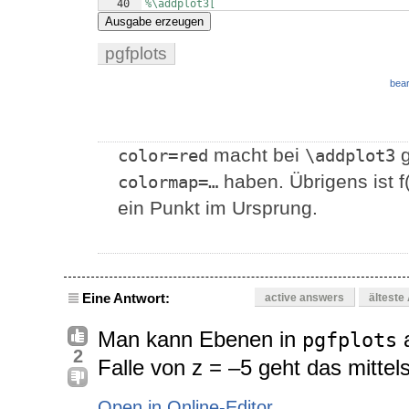
40
%\addplot3[
41
%opacity=0.3,
Ausgabe erzeugen
pgfplots
bear
macht bei
g
color=red
\addplot3
haben. Übrigens ist f
colormap=…
ein Punkt im Ursprung.
Eine Antwort:
active answers
älteste
Man kann Ebenen in
a
pgfplots
2
Falle von z = –5 geht das mittel
Open in Online-Editor